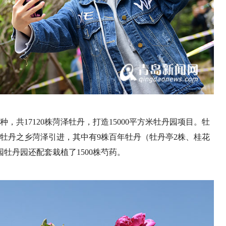
种，共17120株菏泽牡丹，打造15000平方米牡丹园项目。牡
从牡丹之乡菏泽引进，其中有9株百年牡丹（牡丹亭2株、桂花
牡丹园还配套栽植了1500株芍药。