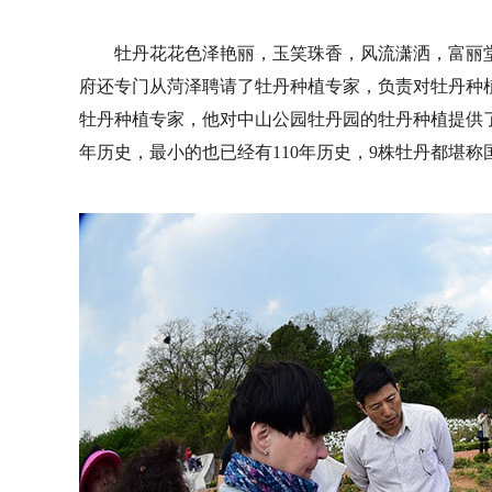
牡丹花花色泽艳丽，玉笑珠香，风流潇洒，富丽堂
府还专门从菏泽聘请了牡丹种植专家，负责对牡丹种
牡丹种植专家，他对中山公园牡丹园的牡丹种植提供了
年历史，最小的也已经有110年历史，9株牡丹都堪称