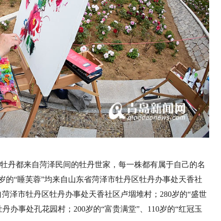
年牡丹都来自菏泽民间的牡丹世家，每一株都有属于自己的名
140岁的“睡芙蓉”均来自山东省菏泽市牡丹区牡丹办事处天香社
”来自菏泽市牡丹区牡丹办事处天香社区卢堌堆村；280岁的“盛世
丹办事处孔花园村；200岁的“富贵满堂”、110岁的“红冠玉