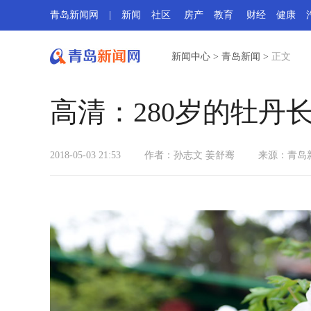
青岛新闻网
|
新闻
社区
房产
教育
财经
健康
新闻中心
>
青岛新闻
>
正文
高清：280岁的牡丹
2018-05-03 21:53
作者：孙志文 姜舒骞
来源：
青岛