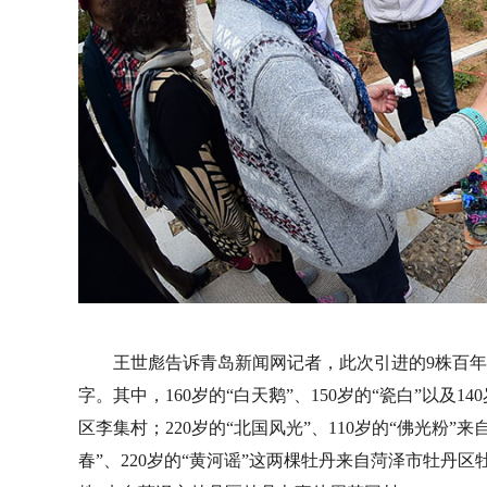
王世彪告诉青岛新闻网记者，此次引进的9株百
字。其中，160岁的“白天鹅”、150岁的“瓷白”以及
区李集村；220岁的“北国风光”、110岁的“佛光粉
春”、220岁的“黄河谣”这两棵牡丹来自菏泽市牡丹区牡