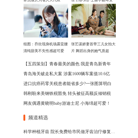
务员成长为省人大代表
张 23岁男护士握手贴耳安
慰
组图：乔欣现身机场露蛮腰
张艺谋娇妻首带三儿女拍大
清纯甜美不失性感超可爱
片 舞蹈出身的她气质超
赞！
【五四策划】青春最美的颜色:我是青岛新青年
青岛海关破走私大案 涉案1600辆车案值10.6亿
进口抗癌药零关税患者能省多少?一张图算明白
韩刚盼来美钢铁税豁免 转头被征高额反倾销税
网友偶遇黄晓明baby游迪士尼 小海绵超可爱！
频道精选
科学种植牙齿 院长免费给市民做牙齿治疗修复方案