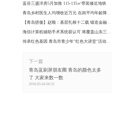
蓝谷三盛洋房5月加推 115-135㎡带装修近地铁
青岛乡村医生人均增收近万元 在岗平均年龄降至50岁
【青岛骄傲】赵顺：基层扎根十二载 锻造金融工匠精神
海信计算机辅助手术系统获认可 将覆盖山东三级医院
传承红色基因 青岛市青少年"红色大讲堂"活动继续开讲
下一篇
青岛蓝刷屏朋友圈 青岛的颜色太多
了 大家来数一数
2018-05-04 06:33