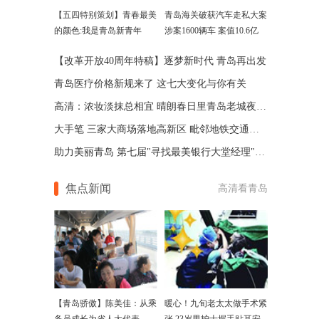
【五四特别策划】青春最美
青岛海关破获汽车走私大案
的颜色:我是青岛新青年
涉案1600辆车 案值10.6亿
【改革开放40周年特稿】逐梦新时代 青岛再出发
青岛医疗价格新规来了 这七大变化与你有关
高清：浓妆淡抹总相宜 晴朗春日里青岛老城夜色如画
大手笔 三家大商场落地高新区 毗邻地铁交通便利
助力美丽青岛 第七届"寻找最美银行大堂经理"评选来袭
焦点新闻
高清看青岛
【青岛骄傲】陈美佳：从乘
暖心！九旬老太太做手术紧