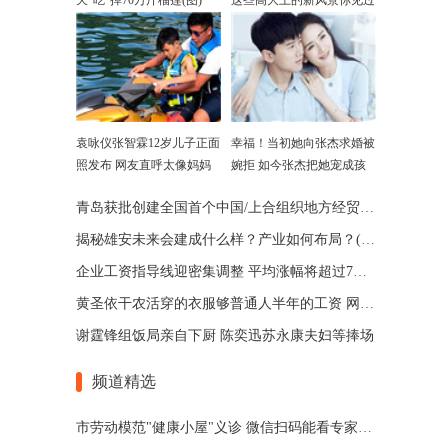
天“吃”掉70万斤榴莲(图)
这些高大上的新风景你见过
吗
袁咏仪张智霖12岁儿子正面
幸福！当初她向张杰求婚被
照发布 网友直呼太像妈妈
婉拒 如今张杰把她宠成孩
子
青岛获批创建全国首个中国/上合组织地方经贸合作示范区
揭秘雄安未来会建成什么样？产业如何布局？(图)
企业工资指导线迎密集调整 平均涨幅将超过7%(图)
黄圣依干农活穿的衣服够普通人半年的工资 网友：买不起
谢霆锋组饭局亲自下厨 陈奕迅苏永康夫妇等捧场
频道精选
市劳动模范"健康小屋"义诊 微信扫码能看专家讲座