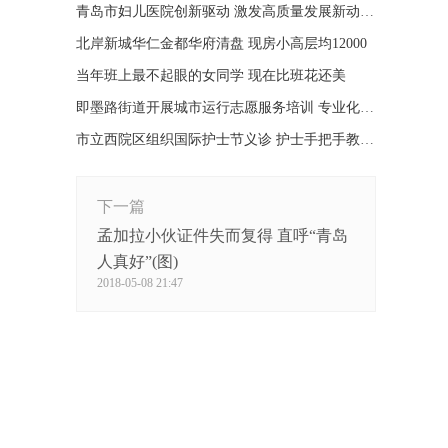
青岛市妇儿医院创新驱动 激发高质量发展新动能报告
北岸新城华仁金都华府清盘 现房小高层均12000
当年班上最不起眼的女同学 现在比班花还美
即墨路街道开展城市运行志愿服务培训 专业化助力志愿服务
市立西院区组织国际护士节义诊 护士手把手教护理
下一篇
孟加拉小伙证件失而复得 直呼“青岛
人真好”(图)
2018-05-08 21:47