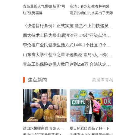
青岛最近人气爆棚 新晋“网
高清：春水初生春林初盛
红”强势霸屏
雨后的崂山九水美出了天际
《快递暂行条例》正式实施 送货不上门快递员属违规
四大技术上阵为楼山后河治污 179处污染点治理完成
李沧推广全民健康生活方式14年 1个社区13个健身组织
山东省大学生创业之星评选揭晓 青岛5人上榜(名单)
青岛工伤保险参保人数已达到258万 合法认定非常关键
焦点新闻
高清看青岛
进口水果哪家强 青岛人一
夏日的彩绘青岛了解一下