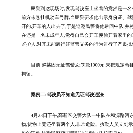
民警到达现场时,发现驾驶座上坐着的竟然是一名
前方未悬挂机动车号牌,当民警要求他出示身份证、驾
开的,开车的人出去了,于是巡逻民警将他带回中队,并
在还是一名未成年人,觉得自己会开车便偷开着家里的
监护人,对其未能履行好监管义务的行为进行了严肃批
目前,赵某因无证驾驶,处罚款1000元,未按规定
拘留。
案例二:驾驶员不知道无证驾驶违法
4月28日下午,高新区交警大队一中队在和源路
物,货物上竟还坐着两个人,非常危险。执勤人员立刻