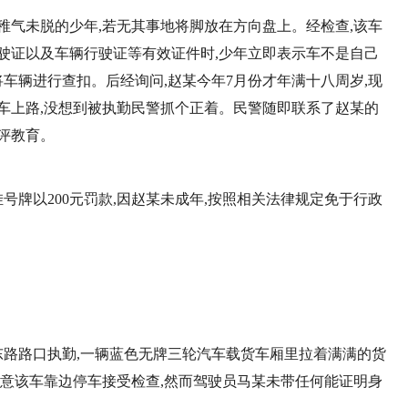
稚气未脱的少年,若无其事地将脚放在方向盘上。经检查,该车
驶证以及车辆行驶证等有效证件时,少年立即表示车不是自己
将车辆进行查扣。后经询问,赵某今年7月份才年满十八周岁,现
车上路,没想到被执勤民警抓个正着。民警随即联系了赵某的
评教育。
悬挂号牌以200元罚款,因赵某未成年,按照相关法律规定免于行政
河东路路口执勤,一辆蓝色无牌三轮汽车载货车厢里拉着满满的货
示意该车靠边停车接受检查,然而驾驶员马某未带任何能证明身