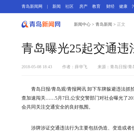
青岛新闻网
|
新闻
社区
房产
教育
财经
健康
新闻中心
>
青岛新闻
>
正文
青岛曝光25起交通违
2018-05-08 18:43
作者：薛华飞
来源：
青岛日报/青
青岛日报/青岛观/青报网讯 卸下车牌躲避违法
查加速闯关……5月7日,公安交警部门对社会曝光了20
会共同关注交通安全的良好氛围。
涉牌涉证交通违法行为主要包括伪造、变造或者