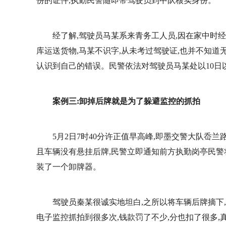
份的证件,执勤民警随即带驾驶员到中队核实身份。
经了解,驾驶员马某系来青务工人员,因在家中时
库运送货物,马某不识字,从未考过驾驶证,也并不知道
认识到自己的错误。民警依法对驾驶员马某处以10日以
案例三:卸掉后牌就是为了躲避监控的抓拍
5月2日7时40分许正值早高峰,即墨交警大队岙
且车辆没有悬挂后牌,民警立即通知前方执勤岗亭民警
装了一个卸牌器。
驾驶员秦某很诚实地坦白,之所以将车辆后牌摘下
电子监控抓拍到很多次,钱款罚了不少,分也扣了很多,