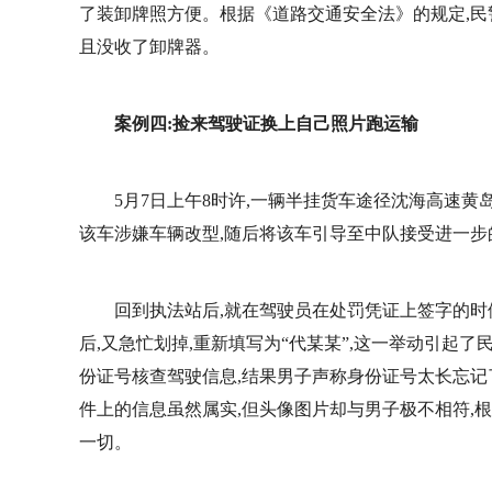
了装卸牌照方便。根据《道路交通安全法》的规定,民警
且没收了卸牌器。
案例四:捡来驾驶证换上自己照片跑运输
5月7日上午8时许,一辆半挂货车途径沈海高速黄
该车涉嫌车辆改型,随后将该车引导至中队接受进一步
回到执法站后,就在驾驶员在处罚凭证上签字的时候
后,又急忙划掉,重新填写为“代某某”,这一举动引起
份证号核查驾驶信息,结果男子声称身份证号太长忘记
件上的信息虽然属实,但头像图片却与男子极不相符,
一切。