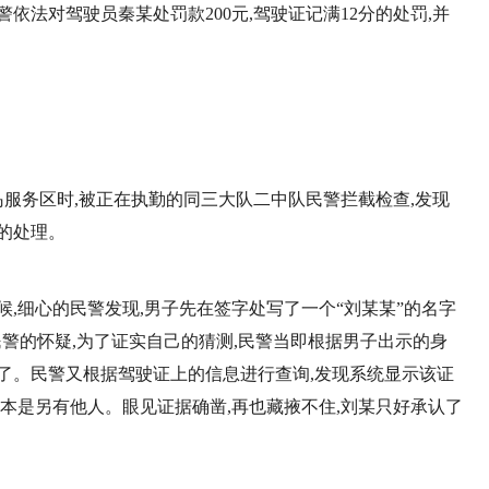
依法对驾驶员秦某处罚款200元,驾驶证记满12分的处罚,并
岛服务区时,被正在执勤的同三大队二中队民警拦截检查,发现
的处理。
,细心的民警发现,男子先在签字处写了一个“刘某某”的名字
了民警的怀疑,为了证实自己的猜测,民警当即根据男子出示的身
了。民警又根据驾驶证上的信息进行查询,发现系统显示该证
根本是另有他人。眼见证据确凿,再也藏掖不住,刘某只好承认了