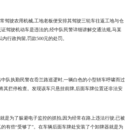
经常驾驶农用机械,工地老板便安排其驾驶三轮车往返工地与仓
无证驾驶机动车是违法的,经中队民警详细讲解交通法规,马某
内行政拘留,罚款500元的处罚。
兰路中队执勤民警在岙兰路巡逻时,一辆白色的小型轿车呼啸而过
将其拦停检查。发现该车只悬挂前牌,后面车牌位置还非法安
,就是为了躲避电子监控的抓拍,因为经常在路上违法行驶,已被
真的有些“受够了”。在车辆后面车牌处安装了个卸牌器就是为