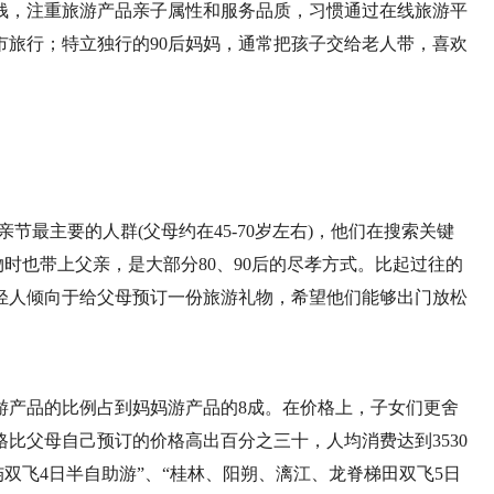
差钱，注重旅游产品亲子属性和服务品质，习惯通过在线旅游平
市旅行；特立独行的90后妈妈，通常把孩子交给老人带，喜欢
亲节最主要的人群(父母约在45-70岁左右)，他们在搜索关键
物时也带上父亲，是大部分80、90后的尽孝方式。比起过往的
轻人倾向于给父母预订一份旅游礼物，希望他们能够出门放松
游产品的比例占到妈妈游产品的8成。在价格上，子女们更舍
比父母自己预订的价格高出百分之三十，人均消费达到3530
双飞4日半自助游”、“桂林、阳朔、漓江、龙脊梯田双飞5日