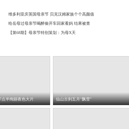
维多利亚庆英国母亲节 贝克汉姆家族个个高颜值
给岳母过母亲节喝醉偷开车回家看妈 结果被查
【第68期】母亲节特别策划：为母X天
7点半绚丽夜色大片
仙山古刹五月“飘雪”