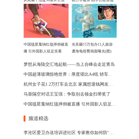
从其脑干活捉30厘米长虫
夜打车被杀 凶手仍在潜逃
中国毯星戛纳红毯摔倒被直
光良砸15万包办11人旅游
播 引外国影人驻足笑看
遭海龟咬臀画面曝光(图)
梦想从海陆交汇地起航——当上合峰会走近青岛
中国超薄玻璃惊艳世界：厚度堪比A4纸 轿车撞不碎
杭州女子花1.2万打车去北京 家属想退钱网友吵翻
马蓉隔空对话王宝强：争取别去领金扫帚奖了
中国毯星戛纳红毯摔倒被直播 引外国影人驻足笑看
频道精选
李沧区爱卫办送培训进社区 专家教你如何防"四害"