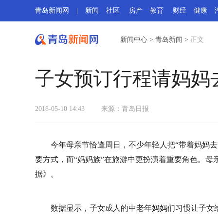
青岛新闻网
|
新闻
社区
房产
教育
财经
健康
新闻中心
>
青岛新闻
>
正文
子女预订行程请妈妈
2018-05-10 14:43
来源：
青岛日报
今年母亲节恰逢周日，不少年轻人把“带着妈妈去
要方式，而“妈妈族”在旅游中更扮演着重要角色。母亲节
据》。
数据显示，子女成人的中老年妈妈们习惯让子女