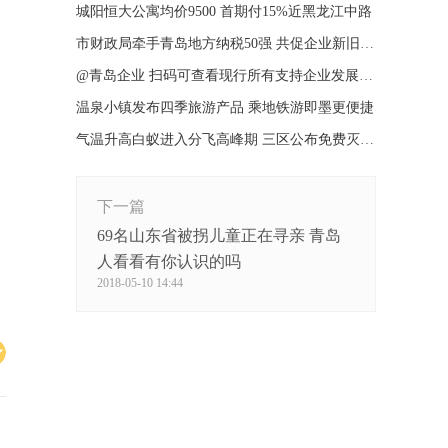
城阳恒大公寓均价9500 首期付15%近黑龙江中路
市财政局牵手青岛地方纳税50强 共促企业新旧动能转换
@青岛企业 扫码可查看现行所有支持企业发展政策
温泉小镇发布四季旅游产品 乘地铁游即墨更便捷
气温升高白蚁进入分飞高峰期 三区公布免费灭治电话
下一篇
69名山东省被拐儿童正在寻亲 青岛
人看看有你认识的吗
2018-05-10 14:44