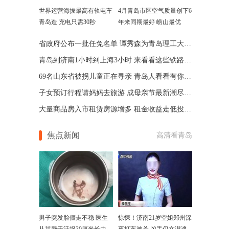
世界运营海拔最高有轨电车
4月青岛市区空气质量创下6
青岛造 充电只需30秒
年来同期最好 崂山最优
省政府公布一批任免名单 谭秀森为青岛理工大学校长
青岛到济南1小时到上海3小时 来看看这些铁路年底通车
69名山东省被拐儿童正在寻亲 青岛人看看有你认识的吗
子女预订行程请妈妈去旅游 成母亲节最新潮尽孝方式
大量商品房入市租赁房源增多 租金收益走低投资客焦虑
焦点新闻
高清看青岛
男子突发脸僵走不稳 医生
惊悚！济南21岁空姐郑州深