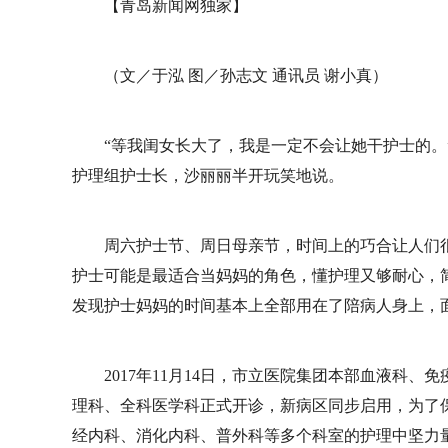
【青岛新闻网独家】
（文／于泓 图／孙志文 通讯员 谢小真）
“等我闺女长大了，我是一定不会让她干护士的。
护理组护士长，沙丽丽半开玩笑地说。
周六护士节、周日母亲节，时间上的巧合让人们
护士可能是最适合当妈妈的角色，懂护理又够耐心，
发现护士妈妈的时间基本上全部用在了陪病人身上，
2017年11月14日，市立医院集团本部血液科、
理科、全科医学科正式开诊，新病区同步启用，为了
经内科、消化内科、普外科等多个科室的护理中坚力量