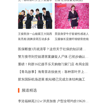
光：靠种茶叶开上了奥迪车
公园 让你推窗见绿(图)
王俊凯张一山杨紫王大陆西
景甜身穿牛仔套裙性感迷人
装亮相 跳舞卖萌互动多多
玉腿修长蛮腰纤细锁骨抢镜
医保断缴3月就清零？这些关于社保的知识请记牢！
警方搜寻到空姐遇害案嫌疑人尸体 已初步确认其身份
重磅！利群16亿接手乐天购物72家门店 布局全国
【青岛故事】海青茶农徐效光：靠种茶叶开上了奥迪车
胶东国际机场进展:航站楼已完成主体结构施工
频道精选
李沧福林苑212㎡洋房加推 户型全明均价19620元/㎡