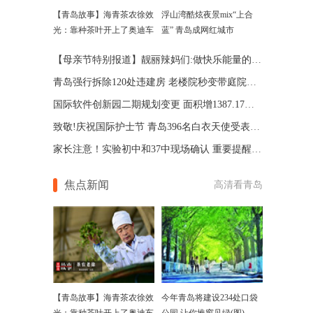
【青岛故事】海青茶农徐效
浮山湾酷炫夜景mix“上合
光：靠种茶叶开上了奥迪车
蓝” 青岛成网红城市
【母亲节特别报道】靓丽辣妈们:做快乐能量的传递者
青岛强行拆除120处违建房 老楼院秒变带庭院别墅区
国际软件创新园二期规划变更 面积增1387.17平方米
致敬!庆祝国际护士节 青岛396名白衣天使受表彰(图)
家长注意！实验初中和37中现场确认 重要提醒别错过
焦点新闻
高清看青岛
【青岛故事】海青茶农徐效
今年青岛将建设234处口袋