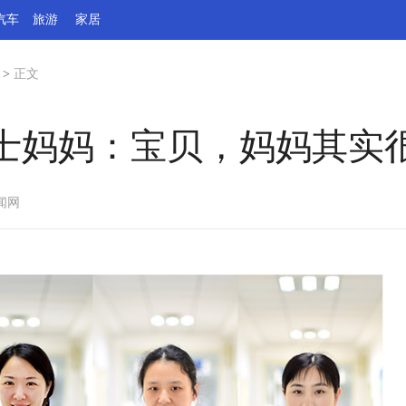
汽车
旅游
家居
>
正文
士妈妈：宝贝，妈妈其实
闻网