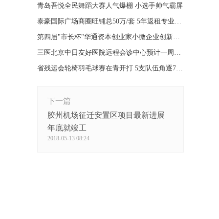
青岛吾悦全民舞蹈大赛人气爆棚 小选手帅气霸屏
泰豪国际广场商圈旺铺总50万/套 5年返租专业运营
第四届"市长杯"华通资本创业家小微企业创新大赛开幕
三医北京中日友好医院远程会诊中心预计一周内启用
省残运会轮椅羽毛球赛在青开打 5支队伍角逐7枚金牌
下一篇
胶州机场征迁安置区项目最新进展
年底就竣工
2018-05-13 08:24