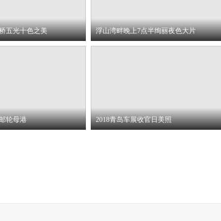
桥五光十色之美
浮山湾畔晚上7点半绚丽夜色大片
邮轮母港
2018青岛车展收官日美照