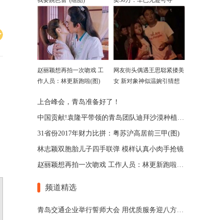
我要跳芭蕾”(组图)
卖30万：车已无迹可寻
赵丽颖想再拍一次吻戏 工
网友街头偶遇王思聪紧搂美
作人员：林更新跑啦(图)
女 新对象神似温婉引猜想
上合峰会，青岛准备好了！
中国贡献!袁隆平带领的青岛团队迪拜沙漠种植水稻获成功
31省份2017年财力比拼：粤苏沪高居前三甲(图)
林志颖双胞胎儿子四手联弹 模样认真小肉手抢镜
赵丽颖想再拍一次吻戏 工作人员：林更新跑啦(图)
频道精选
青岛交通企业举行誓师大会 用优质服务迎八方来宾(图)