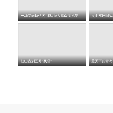
一场暴雨玩快闪 海边游人撑伞看风景
灵山湾珊瑚贝
仙山古刹五月“飘雪”
蓝天下的青岛