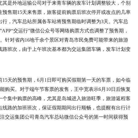
尤其是外地运输公司对于来青车辆的发车计划调整较大，个别
往预售期15天来售票，旅客提前购票后班次停开或改点的几率
出行，汽车总站所属各车站将预售期临时调整为3天。汽车总
APP“交运行”微信公众号等网络购票方式也调整了预售期，
。针对省内16地千余个景区对青岛市民免费可能带来的旅游
线路班次，由于上午班次基本都为交运集团车辆，发车计划变
之前15天的预售期，6月1日即可购买假期第一天的车票，如今临
才能购买。对于端午节客票的发售，王中宽表示6月10日后恢复
现一个集中购票的高峰，尤其是岛城进入旅游旺季，旅游返程客
点线路的加班班次，保证假期期间出行顺畅，也提醒有出行计
者关注交运集团公司青岛汽车总站微信公众号的第一时间获得预