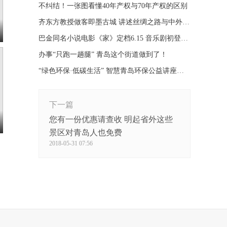
不纠结！一张图看懂40年产权与70年产权的区别
齐东方教授做客即墨古城 讲述丝绸之路与中外文化交流
巴金同名小说电影《家》定档6.15 音乐剧初登大荧幕
办事“只跑一趟腿” 青岛这个街道做到了！
“绿色环保·低碳生活” 智慧青岛环保公益讲座进社区
下一篇
您有一份优惠请查收 明起省外这些
景区对青岛人也免费
2018-05-31 07:56