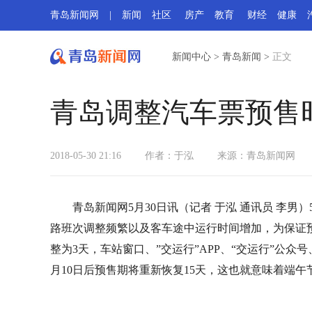
青岛新闻网
|
新闻
社区
房产
教育
财经
健康
新闻中心
>
青岛新闻
>
正文
青岛调整汽车票预售时
2018-05-30 21:16
作者：于泓
来源：
青岛新闻网
青岛新闻网5月30日讯（记者 于泓 通讯员 李
路班次调整频繁以及客车途中运行时间增加，为保证
整为3天，车站窗口、”交运行”APP、“交运行”公
月10日后预售期将重新恢复15天，这也就意味着端午