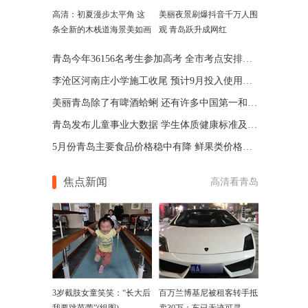
高清：初夏漫步太平角 这
美丽夜景刷爆抖音千万人围
条全新的木栈道海景美如画
观 青岛跃升成网红
青岛今年36156名考生参加高考 全市考点安排表等出炉
李沧区河南庄小学施工收尾 预计9月投入使用配建32班
美丽青岛除了有啤酒蛤蜊 还有许多中国第一和世界之最
青岛发布儿童事业大数据 学生体质健康标准及格率95%
5月份青岛主要食品价格稳中有降 鲜果类价格涨跌互现
焦点新闻
高清看青岛
3岁截肢女童笑笑：“长大后
百万兰博基尼被租客转手抵