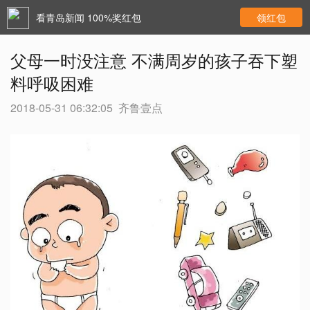
看青岛新闻 100%奖红包
领红包
父母一时没注意 不满周岁的孩子吞下塑
料呼吸困难
2018-05-31 06:32:05
齐鲁壹点