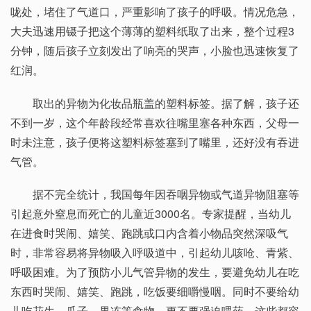
咙处，堵住了气道口，严重影响了孩子的呼吸。情况危急，
大夫迅速用镊子把这个薄薄的塑料纸取了出来，整个过程3
分钟，随后孩子立刻发出了响亮的哭声，小脸也迅速恢复了
红润。
取出的异物为化妆品瓶盖的塑料标签。据了解，孩子还
不到一岁，这个年龄段经常喜欢往嘴里塞各种东西，父母一
时未注意，孩子便将这塑料标签塞到了嘴里，还好没有吞进
气管。
据不完全统计，我国每年因吞咽异物或气道异物阻塞等
引起意外窒息而死亡的儿童近3000名。专家提醒，当幼儿
在进食时哭闹、嬉笑、跑跳或口内含着小物品突然深吸气
时，非常容易将异物吸入呼吸道中，引起幼儿咳呛、青紫、
呼吸困难。为了预防小儿气管异物的发生，要避免幼儿在吃
东西时哭闹、嬉笑、跑跳，吃饭要细嚼慢咽。同时不要给幼
儿吃花生、瓜子、果冻等食物，更不要强迫喂药，这些都容