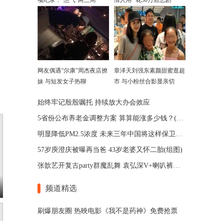
项纪录：“憋气”两三周
情人用” 花30万后悲剧
网友偶遇“尔康”周杰夜店撩
章泽天刘强东素颜甜蜜逛超
妹 与短发女子热聊
市 与小粉丝合影显亲切
始终牢记殷殷嘱托 持续放大办会效应
5省份公布养老金调整方案 算算能涨多少钱？(图)
明显降低PM2.5浓度 未来三年中国将这样保卫蓝天
57岁庾澄庆被曝再当爸 43岁老婆又怀二胎(组图)
张歆艺开复古party群魔乱舞 袁弘深V+喇叭裤造型夺冠
频道精选
刷爆朋友圈 热映电影《我不是药神》免费抢票