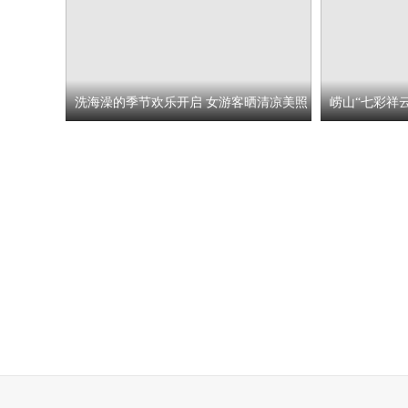
洗海澡的季节欢乐开启 女游客晒清凉美照
崂山“七彩祥