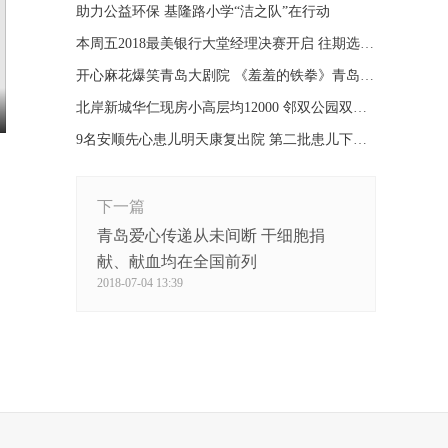
​助力公益环保 基隆路小学“洁之队”在行动
本周五2018最美银行大堂经理决赛开启 往期选手来助阵
开心麻花爆笑青岛大剧院 《羞羞的铁拳》青岛火爆上演
北岸新城华仁现房小高层均12000 邻双公园双地铁
9名安顺先心患儿明天康复出院 第二批患儿下周来青
下一篇
青岛爱心传递从未间断 干细胞捐
献、献血均在全国前列
2018-07-04 13:39