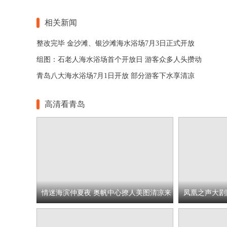
相关新闻
整改完毕 金沙滩、银沙滩海水浴场7月3日正式开放
组图：石老人海水浴场首个开放日 游客众多人头攒动
青岛八大海水浴场7月1日开放 部分游客下水享清凉
高清看青岛
情迷海滨仲夏夜 奥帆中心撩人美图清凉来
凤凰之声大剧
袭
睹为快