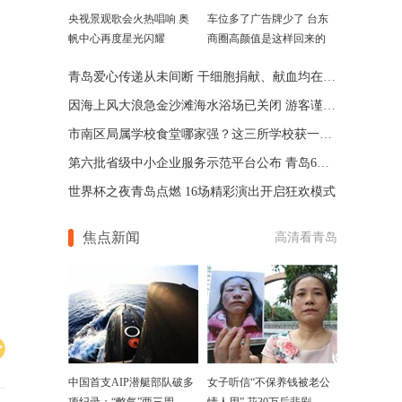
央视景观歌会火热唱响 奥
车位多了广告牌少了 台东
帆中心再度星光闪耀
商圈高颜值是这样回来的
青岛爱心传递从未间断 干细胞捐献、献血均在全国前列
因海上风大浪急金沙滩海水浴场已关闭 游客谨慎前往
市南区局属学校食堂哪家强？这三所学校获一等奖
第六批省级中小企业服务示范平台公布 青岛6家平台入选
世界杯之夜青岛点燃 16场精彩演出开启狂欢模式
焦点新闻
高清看青岛
中国首支AIP潜艇部队破多
女子听信“不保养钱被老公