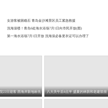
女游客被困礁石 青岛金沙滩景区员工紧急救援
洗海澡喽！青岛6处海水浴场7月1日向市民开放(图)
第一海水浴场7月1日开放 洗海澡必备更衣证可以办理了
院22日迎客 西海岸新地标先
八大关午后4点半 盛夏的林荫和老建筑很
配哦