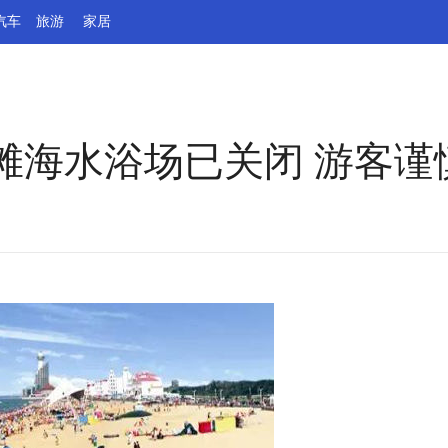
汽车
旅游
家居
滩海水浴场已关闭 游客谨