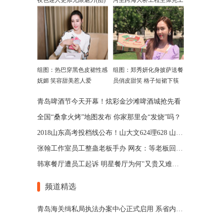
夜色迷人更添无限魅力(图)
河至跨海大桥工程主体完工
组图：热巴穿黑色皮裙性感
组图：郑秀妍化身披萨送餐
妩媚 笑容甜美惹人爱
员俏皮甜笑 格子短裙下筷
子腿吸睛
青岛啤酒节今天开幕！炫彩金沙滩啤酒城抢先看
全国“桑拿火烤”地图发布 你家那里会“发烧”吗？
2018山东高考投档线公布！山大文624理628 山师文589理570
张翰工作室员工整蛊老板手办 网友：等老板回来扣工资
韩寒餐厅遭员工起诉 明星餐厅为何"又贵又难吃"?
频道精选
​青岛海关缉私局执法办案中心正式启用 系省内首家