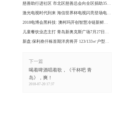
慈善助行进社区 市北区慈善总会向全区捐助350台轮椅
激光电视时代到来 海信世界杯电视闪亮登场电博会
2018电博会黑科技: 澳柯玛开创智慧冷链新鲜生活
儿童餐饮业态主打 青岛新奥克斯广场7月27日正式开业
新盘:保利叁仟栋首期洋房将开 123/133㎡户型曝光
下一篇
喝着啤酒唱着歌，《干杯吧 青
岛》，爽！
2018-07-20 17:37