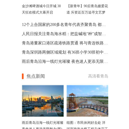
金沙滩啤酒城今日开城 38
【新青年】90后青岛嫚爱花
天狂欢模式大幕开启
道 斥资近百万追寻文艺梦
12个上合国家的200多名青年代表齐聚青岛 都做了这些事
人民日报关注青岛海水稻：把盐碱地“种”成智慧农田
青岛港董家口港区疏港铁路贯通 将与青连铁路同步开通
青岛深圳路两侧区域规划 有36班小学30班初中及变电站
雨后青岛沿海一线灯光璀璨 夜色迷人更添无限魅力(图)
焦点新闻
高清看青岛
雨后青岛沿海一线灯光璀璨
组图：市民休闲好去处 洋