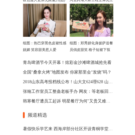
夜色迷人更添无限魅力(图)
河至跨海大桥工程主体完工
组图：热巴穿黑色皮裙性感
组图：郑秀妍化身披萨送餐
妩媚 笑容甜美惹人爱
员俏皮甜笑 格子短裙下筷
子腿吸睛
青岛啤酒节今天开幕！炫彩金沙滩啤酒城抢先看
全国“桑拿火烤”地图发布 你家那里会“发烧”吗？
2018山东高考投档线公布！山大文624理628 山师文589理570
张翰工作室员工整蛊老板手办 网友：等老板回来扣工资
韩寒餐厅遭员工起诉 明星餐厅为何"又贵又难吃"?
频道精选
暑假快乐学艺来 西海岸部分社区开设青桐学堂(图)