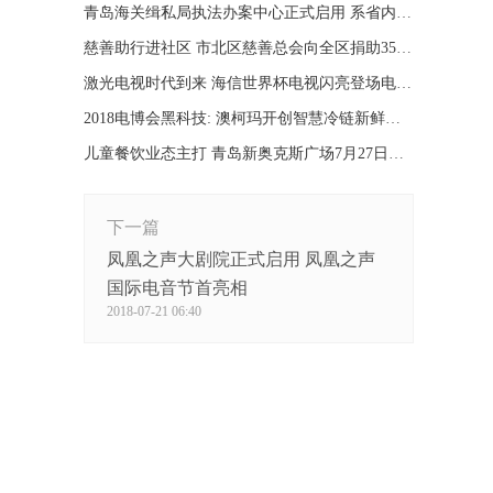
​青岛海关缉私局执法办案中心正式启用 系省内首家
慈善助行进社区 市北区慈善总会向全区捐助350台轮椅
激光电视时代到来 海信世界杯电视闪亮登场电博会
2018电博会黑科技: 澳柯玛开创智慧冷链新鲜生活
儿童餐饮业态主打 青岛新奥克斯广场7月27日正式开业
下一篇
凤凰之声大剧院正式启用 凤凰之声
国际电音节首亮相
2018-07-21 06:40