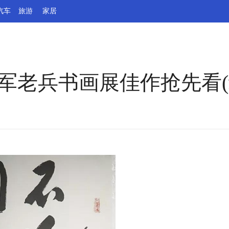
汽车
旅游
家居
军老兵书画展佳作抢先看(