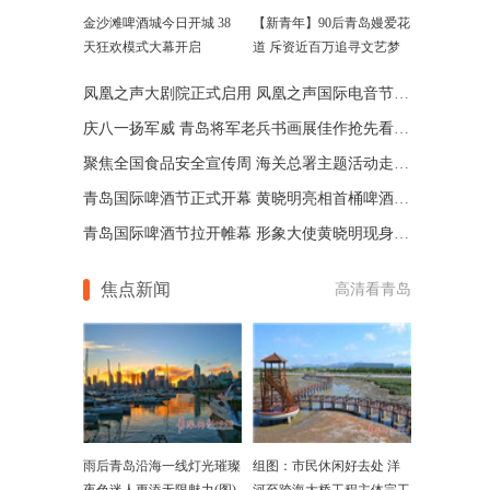
金沙滩啤酒城今日开城 38
【新青年】90后青岛嫚爱花
天狂欢模式大幕开启
道 斥资近百万追寻文艺梦
凤凰之声大剧院正式启用 凤凰之声国际电音节首亮相
庆八一扬军威 青岛将军老兵书画展佳作抢先看(组图)
聚焦全国食品安全宣传周 海关总署主题活动走进青岛
青岛国际啤酒节正式开幕 黄晓明亮相首桶啤酒从天降
青岛国际啤酒节拉开帷幕 形象大使黄晓明现身开幕式
焦点新闻
高清看青岛
雨后青岛沿海一线灯光璀璨
组图：市民休闲好去处 洋