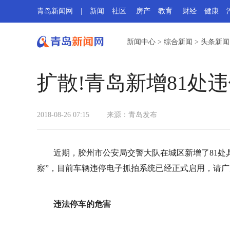
青岛新闻网
|
新闻
社区
房产
教育
财经
健康
新闻中心
>
综合新闻
>
头条新闻
扩散!青岛新增81处
2018-08-26 07:15
来源：
青岛发布
近期，胶州市公安局交警大队在城区新增了81处
察”，目前车辆违停电子抓拍系统已经正式启用，请
违法停车的危害