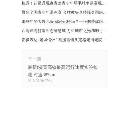
惊喜！超级丹现身青岛青少年羽毛球争霸赛现场(组图)
聚焦全国青少年滑冰赛 金牌教头李琰现身国信选苗子
那些年的大嫚儿头 你还记得吗？一张图带你回味旧时光
西海岸将打造生态智慧城 万科城市之光2期9月开盘
影像表达"老城情怀" 胡漫雷镜头定格老街老院周六展出
下一篇
最新!济青高铁最高运行速度实验检
测 时速385km
2018-08-26 07:14