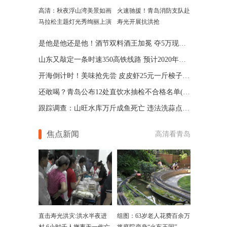
高清：秋夜浮山湾美景如画
火速驰援！青岛消防支队赴
马拉松主题灯光秀绚丽上演
寿光开展抗洪抢
是他是他还是他！酒节双料酒王加冕 夺5万现金(图)
山东又敲定一条时速350高铁线路 预计2020年通车
开海倒计时！美味抢先尝 皮皮虾25元一斤梭子蟹35一斤
还敢喝？青岛公布12处直饮水抽检不合格名单(图)
跟踪调查：山旺水库万斤成鱼死亡 违法洗蒜点已被拆除
焦点新闻
高清看青岛
直击寿光洪灾:洪水半夜进
组图：63岁老人花费百余万