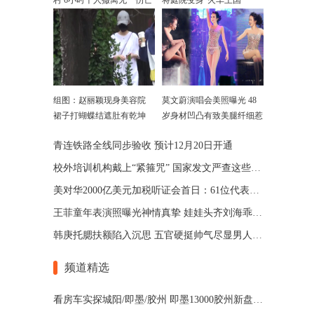
村 6小时千人撤离无一伤亡
将庭院变身“火车王国”
组图：赵丽颖现身美容院
莫文蔚演唱会美照曝光 48
裙子打蝴蝶结遮肚有乾坤
岁身材凹凸有致美腿纤细惹
人羡
青连铁路全线同步验收 预计12月20日开通
校外培训机构戴上“紧箍咒” 国家发文严查这些行为
美对华2000亿美元加税听证会首日：61位代表55反对
王菲童年表演照曝光神情真挚 娃娃头齐刘海乖巧可爱
韩庚托腮扶额陷入沉思 五官硬挺帅气尽显男人味(图)
频道精选
看房车实探城阳/即墨/胶州 即墨13000胶州新盘扎堆