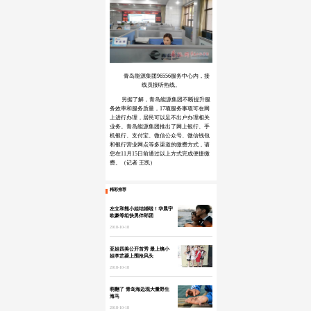
青岛能源集团96556服务中心内，接
线员接听热线。
另据了解，青岛能源集团不断提升服
务效率和服务质量，17项服务事项可在网
上进行办理，居民可以足不出户办理相关
业务。青岛能源集团推出了网上银行、手
机银行、支付宝、微信公众号、微信钱包
和银行营业网点等多渠道的缴费方式，请
您在11月15日前通过以上方式完成便捷缴
费。（记者 王凯）
精彩推荐
左立和熊小姐结婚啦！华晨宇
欧豪等组快男伴郎团
2018-10-18
亚姐四美公开首秀 最上镜小
姐李芷菱上围抢风头
2018-10-18
萌翻了 青岛海边现大量野生
海马
2018-10-18