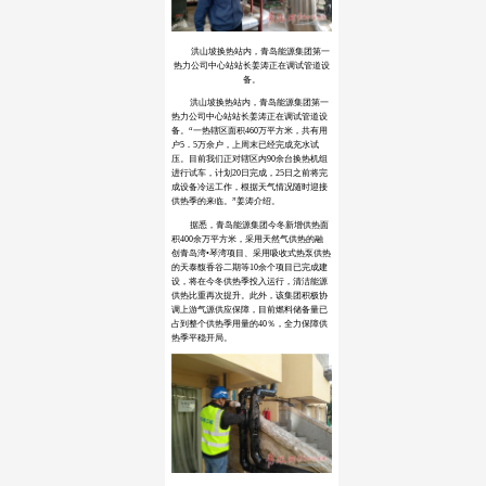
洪山坡换热站内，青岛能源集团第一
热力公司中心站站长姜涛正在调试管道设
备。
洪山坡换热站内，青岛能源集团第一
热力公司中心站站长姜涛正在调试管道设
备。“一热辖区面积460万平方米，共有用
户5．5万余户，上周末已经完成充水试
压。目前我们正对辖区内90余台换热机组
进行试车，计划20日完成，25日之前将完
成设备冷运工作，根据天气情况随时迎接
供热季的来临。”姜涛介绍。
据悉，青岛能源集团今冬新增供热面
积400余万平方米，采用天然气供热的融
创青岛湾•琴湾项目、采用吸收式热泵供热
的天泰馥香谷二期等10余个项目已完成建
设，将在今冬供热季投入运行，清洁能源
供热比重再次提升。此外，该集团积极协
调上游气源供应保障，目前燃料储备量已
占到整个供热季用量的40％，全力保障供
热季平稳开局。