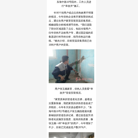
东海中路10号院内，工作人员进
行“串改并”施工。
针对个别用户或点位供热效果不明显
的情况，今年供热企业将开展智慧供热试
点，通过在用户家里安装室温采集系统，
精确读取分析精准调节供热。“我们选取
了部分区域选取了点位，包括冷墙用户、
往年供热不达标用户等，通过固定端的采
集器进行科学的分析，指导供热运行曲
线。”杨光介绍，目前室温采集系统已在
1000户用户内安装。
用户张玉娥家里，供热人员查看“串
改并”管道安装情况。
“家里原来的管道老化生锈，趁着这
次重新装修，我把家里的供热管道改成了
并联的，今年冬天应该会暖和不少。”东
海中路10号2号楼住户张玉娥指着屋内重
新铺设的管道告诉记者。通过改造提升消
除老化设施安全隐患，提高供热质量，像
张玉娥一样“串改并”的用户，今年增加了
不少，目前已完成改造户数2076户。