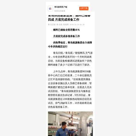
青岛新闻客户端
立即下载
有责任的媒体
青岛供热最新进展：燃料已储备
四成 月底完成准备工作
青岛日报/青岛观/青报网 2018-10-19 06:39
燃料已储备全部用量40％
月底前完成各项准备工作
供热季临近，青岛能源集团全力保障
今冬供热稳定运行
青岛日报／青岛观／青报网讯 天气渐
冷，今冬供热季还有不到一个月时间就将
启动。当前设备检修调试进展如何？供热
燃料储备了多少？记者17日进行了探访。
上午九点钟，青岛能源集团96556服
务中心内工位已经坐满，二十余位接线员
正忙不迭得接听热线。“目前集团所属各
企业设备设施以及人员都已准备就绪，管
网新建扩建也已基本结束，全面进入充水
试压阶段。”青岛能源集团安全与服务监
察部部长杨光告诉记者，9月20日起，青
岛能源集团近1200座换热站陆续启动充水
试压、排气消缺等工作，10月底前将完成
供热各项准备工作。