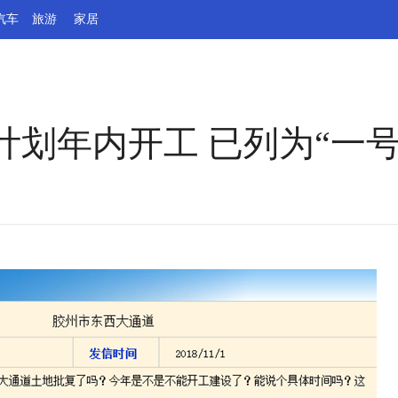
汽车
旅游
家居
划年内开工 已列为“一号