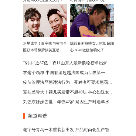
开发商收到定金又反悔了
司机锁车门强收281元
追星成功！白宇晒与黄渤合
陈冠希俯身喂女儿吃饭超细
照获本尊翻牌搞笑互动
心 Alaia傲娇脸萌化了
“剁手”近87亿！双11山东人最新购物榜单出炉
在这个领域 中国有望超越法国成为世界第一
疫苗管理法严惩违法行为：受种者可要求惩罚性赔偿
宠娃差异大！颖儿买发带不超40块 林心如送女儿3亿珠宝
刘强东妹妹去世！年仅42岁 疑因生产时遇羊水栓塞
频道精选
老字号青岛一木重装新出发 产品时尚化生产智能化