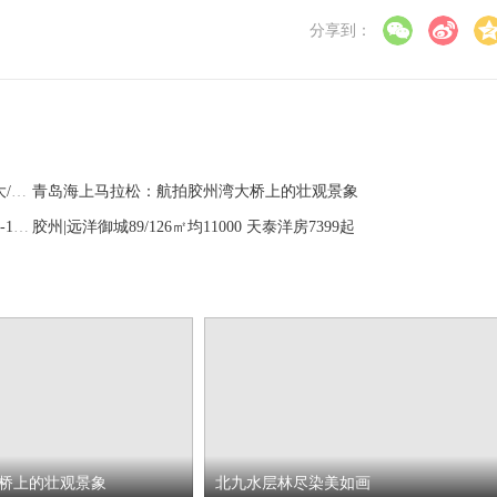
分享到：
胶州荣盛锦绣外滩特价房立减20万 洋房小高层房源充足近青大/双地铁
青岛海上马拉松：航拍胶州湾大桥上的壮观景象
看房车实探胶州：投资看规划/居住重环境 高层/洋房均价8000-12000
胶州​|远洋御城89/126㎡均11000 天泰洋房7399起
桥上的壮观景象
北九水层林尽染美如画