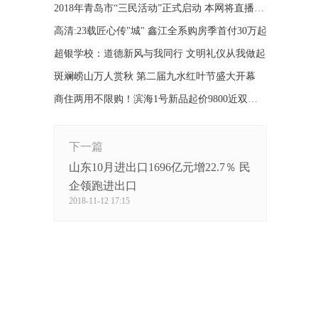
2018年青岛市“三民活动”正式启动 本网将直播述职报告会
高清:23载匠心传"城" 鑫江全系购房季首付30万起
超银学校：道德新风与我同行 文明礼仪从我做起
斑斓崂山万人赏秋 第二届九水红叶节盛大开幕
商住两用不限购！滨海1号新品起价9800近双地铁
下一篇
山东10月进出口1696亿元增22.7％ 民
企领跑进出口
2018-11-12 17:15