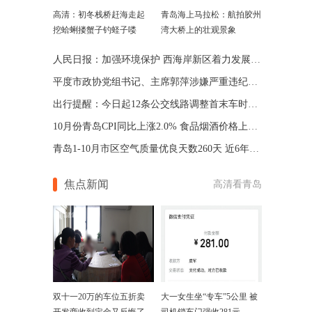
高清：初冬栈桥赶海走起
青岛海上马拉松：航拍胶州
挖蛤蜊搂蟹子钓蛏子喽
湾大桥上的壮观景象
人民日报：加强环境保护 西海岸新区着力发展海洋经济
平度市政协党组书记、主席郭萍涉嫌严重违纪违法接受调查
出行提醒：今日起12条公交线路调整首末车时间 方案公布
10月份青岛CPI同比上涨2.0% 食品烟酒价格上涨是主因
青岛1-10月市区空气质量优良天数260天 近6年同期最好
焦点新闻
高清看青岛
双十一20万的车位五折卖
大一女生坐“专车”5公里 被