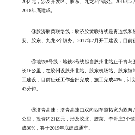
20亿元，涉及开发区、胶东、九龙3个镇处。2016
2018年底建成。
③胶济胶黄联络线：胶济胶黄联络线是青连线和胶济
安、胶东、九龙3个镇办。2017年7月开工建设，目前征
④地铁8号线：地铁8号线起自胶州北站止于青岛五四
长16公里，在胶州设胶州北站、胶东机场站、胶东镇站
工建设，目前征迁工作全部完成，施工完成40%，计划
43分钟。
⑤济青高速：济青高速由双向四车道拓宽为双向八车
公里，投资约21亿元，涉及胶北、胶莱、李哥庄3个镇
成80%，将于2019年底建成通车。