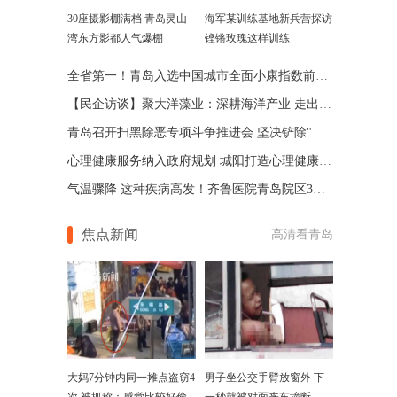
30座摄影棚满档 青岛灵山
海军某训练基地新兵营探访
湾东方影都人气爆棚
铿锵玫瑰这样训练
全省第一！青岛入选中国城市全面小康指数前100名
【民企访谈】聚大洋藻业：深耕海洋产业 走出国门赚钱
青岛召开扫黑除恶专项斗争推进会 坚决铲除"保护伞"
心理健康服务纳入政府规划 城阳打造心理健康产业基地
气温骤降 这种疾病高发！齐鲁医院青岛院区3天接诊6例
焦点新闻
高清看青岛
大妈7分钟内同一摊点盗窃4
男子坐公交手臂放窗外 下