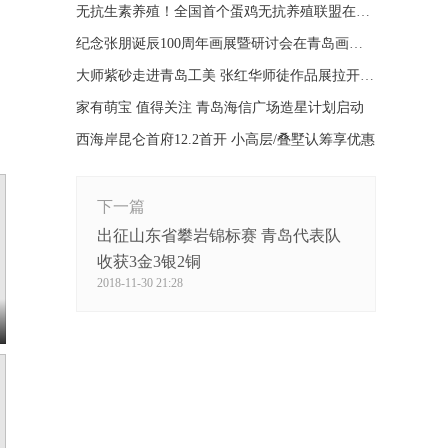
无抗生素养殖！全国首个蛋鸡无抗养殖联盟在青成立
纪念张朋诞辰100周年画展暨研讨会在青岛画院举办
大师紫砂走进青岛工美 张红华师徒作品展拉开帷幕
家有萌宝 值得关注 青岛海信广场造星计划启动
西海岸昆仑首府12.2首开 小高层/叠墅认筹享优惠
下一篇
出征山东省攀岩锦标赛 青岛代表队
收获3金3银2铜
2018-11-30 21:28