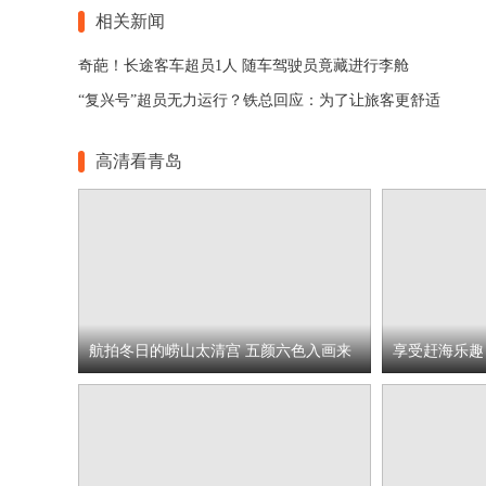
相关新闻
奇葩！长途客车超员1人 随车驾驶员竟藏进行李舱
“复兴号”超员无力运行？铁总回应：为了让旅客更舒适
高清看青岛
航拍冬日的崂山太清宫 五颜六色入画来
享受赶海乐趣