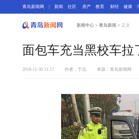
青岛新闻网
|
新闻
社区
房产
教育
财经
健康
新闻中心
>
青岛新闻
>
正文
面包车充当黑校车拉
2018-11-30 21:17
作者：于泓
来源：青岛新闻网