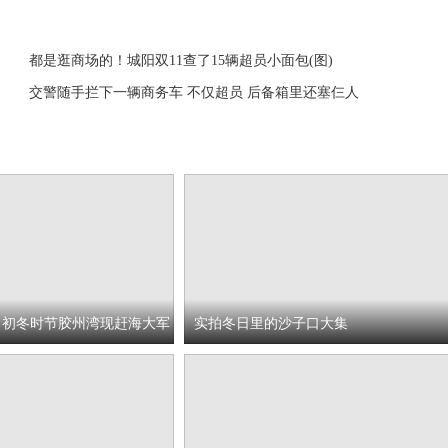
都是逛商场的！城阳双11查了15辆超员小面包(图)
交警随手拦下一辆商务车 不仅超员 后备箱里还塞仨人
 初冬时节胶州湾现赶海大军
实拍冬日里的沙子口大集