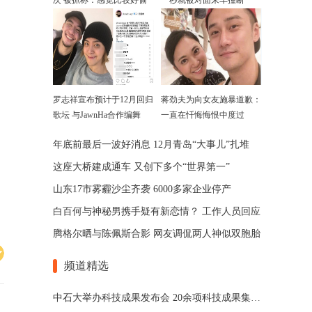
次 被抓称：感觉比较好偷
一秒就被对面来车撞断
罗志祥宣布预计于12月回归
蒋劲夫为向女友施暴道歉：
歌坛 与JawnHa合作编舞
一直在忏悔悔恨中度过
年底前最后一波好消息 12月青岛“大事儿”扎堆
这座大桥建成通车 又创下多个“世界第一”
山东17市雾霾沙尘齐袭 6000多家企业停产
白百何与神秘男携手疑有新恋情？ 工作人员回应
腾格尔晒与陈佩斯合影 网友调侃两人神似双胞胎
频道精选
中石大举办科技成果发布会 20余项科技成果集中发布