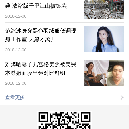
袭 浓缩版千里江山披银装
2018-12-06
范冰冰身穿黑色羽绒服低调现
身工作室 天黑才离开
2018-12-06
刘烨晒妻子九宫格美照被美哭
本尊敷面膜出镜对比鲜明
2018-12-06
查看更多