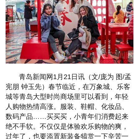
青岛新闻网1月21日讯（文/庞为 图/孟
宪朋 钟玉先）春节临近，在万象城、乐客
城等青岛大型时尚商场里可以看到，年轻
人购物热情高涨。服装、鞋帽、化妆品、
数码产品……买买买，小青年们消费起来
绝不手软。不仅仅是体验欢乐购物的爽，
过年了，也要添置新装备犒赏一下辛苦一