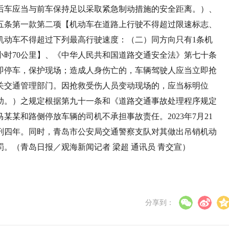
后车应当与前车保持足以采取紧急制动措施的安全距离。）、
五条第一款第二项【机动车在道路上行驶不得超过限速标志、
机动车不得超过下列最高行驶速度：（二）同方向只有1条机
小时70公里】、《中华人民共和国道路交通安全法》第七十条
即停车，保护现场；造成人身伤亡的，车辆驾驶人应当立即抢
关交通管理部门。因抢救受伤人员变动现场的，应当标明位
助。）之规定根据第九十一条和《道路交通事故处理程序规定
某和路侧停放车辆的司机不承担事故责任。2023年7月21
刑四年。同时，青岛市公安局交通警察支队对其做出吊销机动
。（青岛日报／观海新闻记者 梁超 通讯员 青交宣）
分享到：