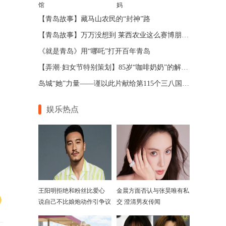
馆
妈
【青岛故事】藏马山农民的“封神”路
【青岛故事】万万没想到 莱西农业这么赛博朋克！
《就是青岛》用“哪吒”打开百年青岛
【弄潮·妇女节特别策划】85岁“咖啡奶奶”的解忧咖啡馆
岛城“她”力量——谨以此片献给第115个三八国际妇女节
娱乐热点
王阳明拒绝和粉丝比爱心
金晨方面否认与张昊唯有私
说自己不比娘炮动作引争议
交 澄清男友传闻