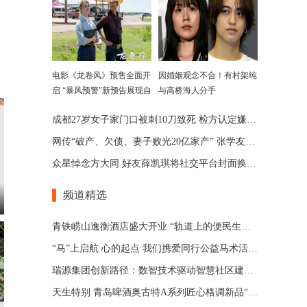
电影《龙卷风》预售全面开
因婚姻观念不合！有村架纯
启 “暴风预警”新预告展现自
与高桥海人分手
然威力
成都27岁女子家门口被刺10刀致死 检方认定嫌犯患精神分裂
网传“破产、欠债、妻子败光20亿家产” 张学友回应了
众星悼念方大同 好友薛凯琪将社交平台封面换为方大同绘本
频道精选
青铁崂山逸衡酒店盛大开业 “轨道上的便民生活圈”渐行渐近
“马”上启航 心的起点 我们携爱同行公益马术活动 在青岛博洋马术俱乐部举办
瑞源集团创新路径：数智技术驱动智慧社区建设与运营
天生特别 青岛啤酒奥古特A系列匠心格调新品“特别”登场