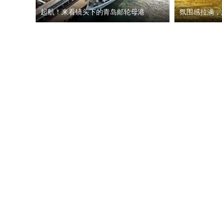
起航！来看镜头下的青岛邮轮母港
氛围感拉满，