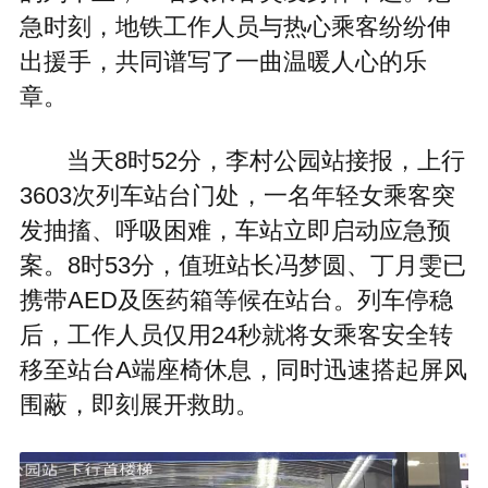
急时刻，地铁工作人员与热心乘客纷纷伸
出援手，共同谱写了一曲温暖人心的乐
章。
当天8时52分，李村公园站接报，上行
3603次列车站台门处，一名年轻女乘客突
发抽搐、呼吸困难，车站立即启动应急预
案。8时53分，值班站长冯梦圆、丁月雯已
携带AED及医药箱等候在站台。列车停稳
后，工作人员仅用24秒就将女乘客安全转
移至站台A端座椅休息，同时迅速搭起屏风
围蔽，即刻展开救助。