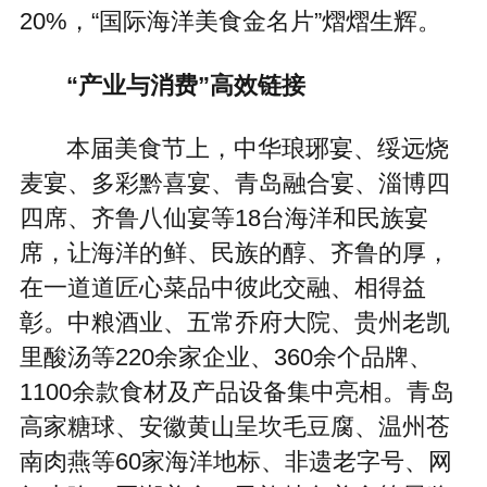
20%，“国际海洋美食金名片”熠熠生辉。
“产业与消费”高效链接
本届美食节上，中华琅琊宴、绥远烧
麦宴、多彩黔喜宴、青岛融合宴、淄博四
四席、齐鲁八仙宴等18台海洋和民族宴
席，让海洋的鲜、民族的醇、齐鲁的厚，
在一道道匠心菜品中彼此交融、相得益
彰。中粮酒业、五常乔府大院、贵州老凯
里酸汤等220余家企业、360余个品牌、
1100余款食材及产品设备集中亮相。青岛
高家糖球、安徽黄山呈坎毛豆腐、温州苍
南肉燕等60家海洋地标、非遗老字号、网