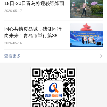
18日-20日青岛将迎较强降雨
2026-05-17
同心共情暖岛城，残健同行
向未来！青岛市举行第36次
全国助残日现场公益活动
2026-05-16
查看更多