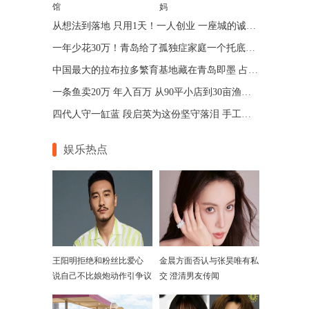
馆
妈
从想法到落地 只用1天！一人创业 一座城的诚意 青岛让“一人公司”跑出加速度
一年少花30万！青岛给了孤独症家庭一个托底的答案
中国最大的拉布拉多繁育基地藏在青岛即墨 占地75亩年入七位数
一条鱼卖20万 年入百万 从90平小店到30亩渔场 青岛“锦鲤大王”带动乡邻增收
四代人守一缸蓝 段启英为这份坚守落泪 手工的温度机器给不了
娱乐热点
王阳明拒绝和粉丝比爱心
金晨方面否认与张昊唯有私
说自己不比娘炮动作引争议
交 澄清男友传闻