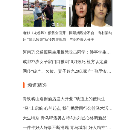
电影《龙卷风》预售全面开
因婚姻观念不合！有村架纯
启 “暴风预警”新预告展现自
与高桥海人分手
然威力
河南巩义通报男生用板凳攻击同学：涉事学生已被劝退
成都27岁女子家门口被刺10刀致死 检方认定嫌犯患精神分裂
网传“破产、欠债、妻子败光20亿家产” 张学友回应了
频道精选
青铁崂山逸衡酒店盛大开业 “轨道上的便民生活圈”渐行渐近
“马”上启航 心的起点 我们携爱同行公益马术活动 在青岛博洋马术俱乐部举办
天生特别 青岛啤酒奥古特A系列匠心格调新品“特别”登场
一件件好人好事不断涌现 青岛城阳"好人精神"擦亮城市文明底色