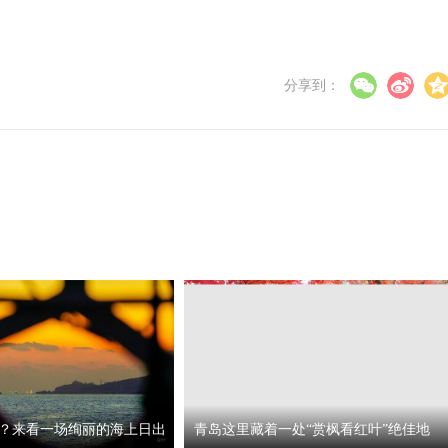
分享到：
？来看一场绚丽的海上日出
青岛这里藏着一处“赏枫看红叶”绝佳地