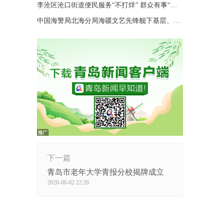
李沧区沧口街道便民服务“不打烊” 群众有事“随时办”
中国海警局北海分局海疆文艺先锋舰下基层、进码头、上海岛巡演
下一篇
青岛市老年大学青报分校揭牌成立
2026-06-02 22:26