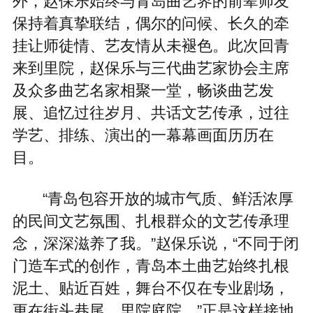
外，赵保乐始终与青岛曲艺界的前辈师友
保持着真挚联结，偶尔的问候、长久的牵
挂让师徒情、艺友情从未褪色。此次回青
来到里院，赵保乐与三代曲艺家协会主席
及众多曲艺名家相聚一堂，畅谈曲艺发
展、追忆过往岁月、共话文艺传承，过往
学艺、排练、演出的一幕幕画面历历在
目。
“青岛包容开放的城市气质、鲜活浓厚
的民间文艺氛围、扎根群众的文艺传承理
念，深深滋养了我。”赵保乐说，“不同于闭
门造车式的创作，青岛本土曲艺始终扎根
泥土、贴近百姓，舞台不仅在专业剧场，
更在街头巷尾、里院庭院。”正是这样接地