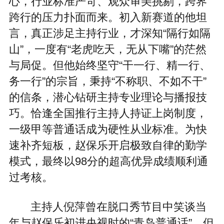
心，行业标准严苛、观众审美挑剔，跨界
跨行的压力扑面而来。初入新赛道的他坦
言，真正涉足主持行业，才深知“隔行如隔
山”，一度有“老虎吃天，无从下嘴”的茫然
与局促。但他始终坚守“干一行、精一行、
务一行”的宗旨，秉持“不称职、不如不干”
的信条，潜心钻研主持专业理论与播报技
巧。恰逢全国推行主持人持证上岗制度，
一级甲等普通话成为硬性从业标准。为快
速补齐短板，赵保乐开启极致自律的勤学
模式，最终以98分的超高优异成绩顺利通
过考核。
主持人倪萍曾在脱口秀节目中笑谈当
年与赵保乐初进央视时的“青岛普通话”，但