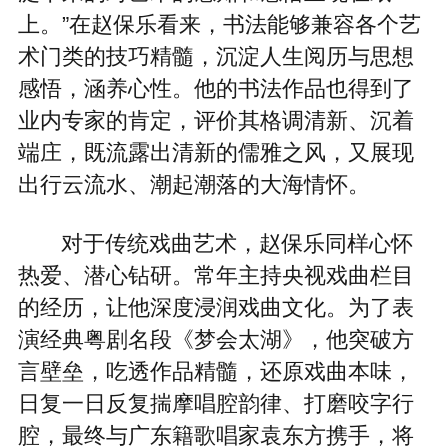
上。”在赵保乐看来，书法能够兼容各个艺
术门类的技巧精髓，沉淀人生阅历与思想
感悟，涵养心性。他的书法作品也得到了
业内专家的肯定，评价其格调清新、沉着
端庄，既流露出清新的儒雅之风，又展现
出行云流水、潮起潮落的大海情怀。
对于传统戏曲艺术，赵保乐同样心怀
热爱、潜心钻研。常年主持央视戏曲栏目
的经历，让他深度浸润戏曲文化。为了表
演经典粤剧名段《梦会太湖》，他突破方
言壁垒，吃透作品精髓，还原戏曲本味，
日复一日反复揣摩唱腔韵律、打磨咬字行
腔，最终与广东籍歌唱家袁东方携手，将