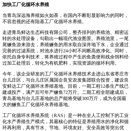
加快工厂化循环水养殖
当青岛深远海养殖如火如荼，在国内不断彰显影响力的同时，
不容忽视的还有陆基工厂化循环水养殖。
走进青岛鲜达生态科技有限公司，整齐排列的养殖池、精密运
转的水处理设备，勾勒出一幅现代渔业图景。养殖池里，一尾
尾鳜鱼游来游去，养殖鳜鱼的用水取自深井地下水，企业通过
完善的过滤系统，对池水进行24小时不间断高效净化。同时，
依托自身专利技术，将养殖过程中产生的鱼粪便和残余饵料经
过加工处理后，转化为有机肥料，实现资源的循环利用。
今年，该企业研发的工厂化循环水养殖技术走进山东省枣庄市
台儿庄区，与台儿庄区属国企良安农发集团联合投资，建设良
安鲜达工厂化循环水养殖基地。目前，一期工程12条生产线已
建成投产，满产后可年产鳜鱼72万斤。二期工程全部建成后，
青岛基地与台儿庄基地的总产能将突破300万斤，成为全国最
大的鳜鱼工厂化循环水养殖基地。
工厂化循环水养殖系统（RAS）是一种在全人工控制下的工业
化水产养殖生产模式，其最核心的特征是养殖用水的净化和循
环再利用，具有节水、节地、环境友好、安全高效等突出优