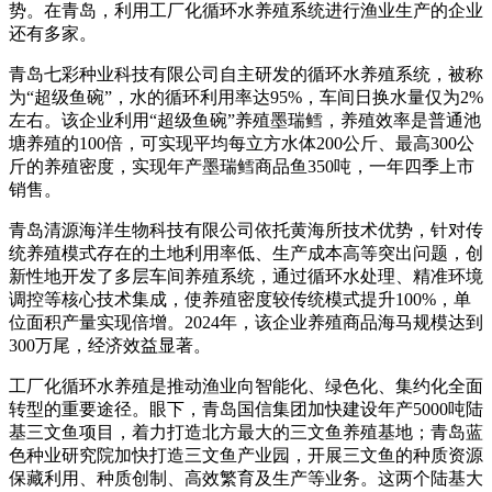
势。在青岛，利用工厂化循环水养殖系统进行渔业生产的企业
还有多家。
青岛七彩种业科技有限公司自主研发的循环水养殖系统，被称
为“超级鱼碗”，水的循环利用率达95%，车间日换水量仅为2%
左右。该企业利用“超级鱼碗”养殖墨瑞鳕，养殖效率是普通池
塘养殖的100倍，可实现平均每立方水体200公斤、最高300公
斤的养殖密度，实现年产墨瑞鳕商品鱼350吨，一年四季上市
销售。
青岛清源海洋生物科技有限公司依托黄海所技术优势，针对传
统养殖模式存在的土地利用率低、生产成本高等突出问题，创
新性地开发了多层车间养殖系统，通过循环水处理、精准环境
调控等核心技术集成，使养殖密度较传统模式提升100%，单
位面积产量实现倍增。2024年，该企业养殖商品海马规模达到
300万尾，经济效益显著。
工厂化循环水养殖是推动渔业向智能化、绿色化、集约化全面
转型的重要途径。眼下，青岛国信集团加快建设年产5000吨陆
基三文鱼项目，着力打造北方最大的三文鱼养殖基地；青岛蓝
色种业研究院加快打造三文鱼产业园，开展三文鱼的种质资源
保藏利用、种质创制、高效繁育及生产等业务。这两个陆基大