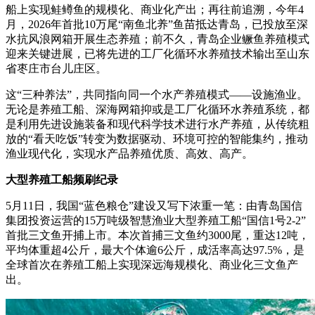
船上实现鲑鳟鱼的规模化、商业化产出；再往前追溯，今年4
月，2026年首批10万尾“南鱼北养”鱼苗抵达青岛，已投放至深
水抗风浪网箱开展生态养殖；前不久，青岛企业鳜鱼养殖模式
迎来关键进展，已将先进的工厂化循环水养殖技术输出至山东
省枣庄市台儿庄区。
这“三种养法”，共同指向同一个水产养殖模式——设施渔业。
无论是养殖工船、深海网箱抑或是工厂化循环水养殖系统，都
是利用先进设施装备和现代科学技术进行水产养殖，从传统粗
放的“看天吃饭”转变为数据驱动、环境可控的智能集约，推动
渔业现代化，实现水产品养殖优质、高效、高产。
大型养殖工船频刷纪录
5月11日，我国“蓝色粮仓”建设又写下浓重一笔：由青岛国信
集团投资运营的15万吨级智慧渔业大型养殖工船“国信1号2-2”
首批三文鱼开捕上市。本次首捕三文鱼约3000尾，重达12吨，
平均体重超4公斤，最大个体逾6公斤，成活率高达97.5%，是
全球首次在养殖工船上实现深远海规模化、商业化三文鱼产
出。