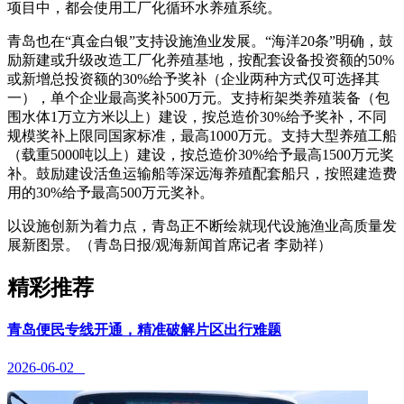
项目中，都会使用工厂化循环水养殖系统。
青岛也在“真金白银”支持设施渔业发展。“海洋20条”明确，鼓
励新建或升级改造工厂化养殖基地，按配套设备投资额的50%
或新增总投资额的30%给予奖补（企业两种方式仅可选择其
一），单个企业最高奖补500万元。支持桁架类养殖装备（包
围水体1万立方米以上）建设，按总造价30%给予奖补，不同
规模奖补上限同国家标准，最高1000万元。支持大型养殖工船
（载重5000吨以上）建设，按总造价30%给予最高1500万元奖
补。鼓励建设活鱼运输船等深远海养殖配套船只，按照建造费
用的30%给予最高500万元奖补。
以设施创新为着力点，青岛正不断绘就现代设施渔业高质量发
展新图景。（青岛日报/观海新闻首席记者 李勋祥）
精彩推荐
青岛便民专线开通，精准破解片区出行难题
2026-06-02