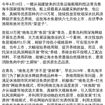
今年4月10日，一艘从福建驶来的活鱼运输船顺利抵达青岛鲁
海丰国家级海洋牧场。船上搭载着从福建采购的鲈鱼、包公
鱼、真鲷等优质苗种共计10万尾，陆续投放至牧场深水抗风浪
网箱开展生态养殖。这批海水鱼最快六七月份上市，在伏季休
渔期有效补充市民“菜篮子”。
首批10万尾“南鱼北养”鱼苗“安家”青岛，是青岛利用深海网箱
开展生态养殖、大力发展设施渔业的又一个案例。本次投放的
鱼苗规格约1斤/尾，相较于传统小规格苗种，可实现当年养
殖、当年上市，大幅缩短养殖周期、提升养殖效益。而且，依
托深水抗风浪网箱开展“野化”养殖，养殖全程不投喂人工配合
饲料、不使用药物，能够让海水鱼类遵循自然规律生长，逐渐
消除鱼肉中的“土腥味”，提供原生态品质。
在青岛，“南鱼北养”并不是“新鲜事”。早在2019年，青岛海洋
部门为了解决深水网箱养殖品种单一、养殖周期长等问题，并
满足休渔期市民对鲜活鱼类的需求，积极推广“南鱼北养+灯光
诱饵”网箱养鱼模式，即利用南北海水温度差异，“休渔期”前
夕从福建等地优选大黄鱼、真鲷等大规格鱼种，引入我市深水
抗风浪网箱中，并利用浮游动物趋光性原理，创新发展“灯光
诱饵”养殖模式，即在网箱内安装灯光诱饵装置，利用太阳能