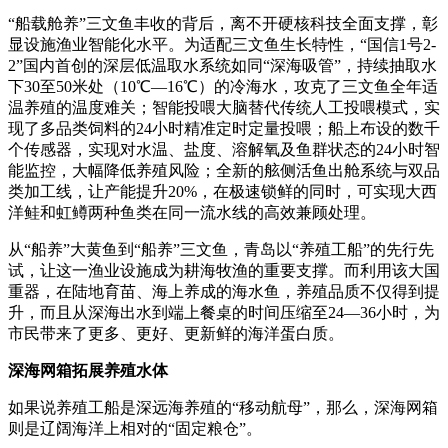
“船载舱养”三文鱼丰收的背后，离不开硬核科技全面支撑，彰
显设施渔业智能化水平。为适配三文鱼生长特性，“国信1号2-
2”国内首创的深层低温取水系统如同“深海吸管”，持续抽取水
下30至50米处（10℃—16℃）的冷海水，攻克了三文鱼全年适
温养殖的温度难关；智能投喂大脑替代传统人工投喂模式，实
现了多品类饲料的24小时精准定时定量投喂；船上布设的数千
个传感器，实现对水温、盐度、溶解氧及鱼群状态的24小时智
能监控，大幅降低养殖风险；全新的舷侧活鱼出舱系统与双品
类加工线，让产能提升20%，在极速锁鲜的同时，可实现大西
洋鲑和虹鳟两种鱼类在同一流水线的高效兼顾处理。
从“船养”大黄鱼到“船养”三文鱼，青岛以“养殖工船”的先行先
试，让这一渔业设施成为耕海牧渔的重要支撑。而利用该大国
重器，在陆地育苗、海上养成的海水鱼，养殖品质不仅得到提
升，而且从深海出水到端上餐桌的时间压缩至24—36小时，为
市民带来了更多、更好、更新鲜的海洋蛋白质。
深海网箱拓展养殖水体
如果说养殖工船是深远海养殖的“移动航母”，那么，深海网箱
则是辽阔海洋上相对的“固定粮仓”。