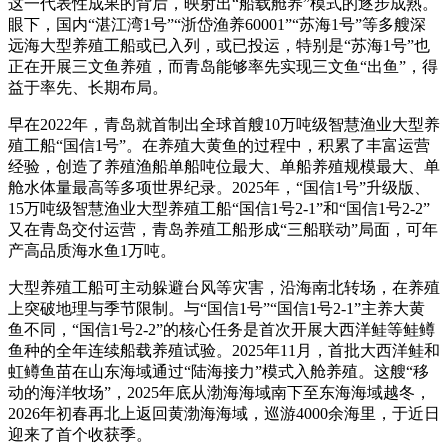
这一代表性成果的背后，映射出“船载舱养”模式的逐步成熟。
眼下，国内“湛江湾1号”“浙岱渔养60001”“苏海1号”等多艘深
远海大型养殖工船或已入列，或已投运，特别是“苏海1号”也
正在开展三文鱼养殖，而青岛能够率先实现三文鱼“出鱼”，得
益于率先、长期布局。
早在2022年，青岛就首制出全球首艘10万吨级智慧渔业大型养
殖工船“国信1号”。在养殖大黄鱼的过程中，积累了丰富运营
经验，创造了养殖渔船单船吨位最大、单船养殖规模最大、单
舱水体量最高等多项世界纪录。2025年，“国信1号”升级版、
15万吨级智慧渔业大型养殖工船“国信1号2-1”和“国信1号2-2”
又在青岛交付运营，青岛养殖工船形成“三船联动”局面，可年
产高品质海水鱼1万吨。
大型养殖工船可主动躲避台风等灾害，沿海南北转场，在养殖
上突破地理与季节限制。与“国信1号”“国信1号2-1”主养大黄
鱼不同，“国信1号2-2”的核心任务是首次开展大西洋鲑等鲑鳟
鱼种的全年连续船载养殖试验。2025年11月，首批大西洋鲑和
虹鳟鱼苗在山东海域通过“陆海接力”模式入舱养殖。这艘“移
动的海洋牧场”，2025年底从渤海海域南下至东海海域越冬，
2026年初春再北上返回黄渤海海域，巡游4000余海里，于近日
迎来了首个收获季。