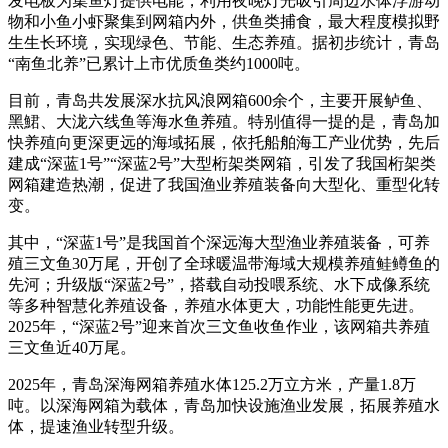
发电板为集鱼灯提供电能，利用夜晚灯光吸引周边水体浮游动
物和小鱼小虾聚集到网箱内外，供鱼类捕食，最大程度模拟野
生生长环境，实现绿色、节能、生态养殖。据初步统计，青岛
“南鱼北养”已累计上市优质鱼类约1000吨。
目前，青岛共发展深水抗风浪网箱600余个，主要开展鲈鱼、
黑鮶、大泷六线鱼等海水鱼养殖。特别值得一提的是，青岛加
快养殖向更深更远的海域拓展，依托船舶海工产业优势，先后
建成“深蓝1号”“深蓝2号”大型桁架类网箱，引发了我国桁架类
网箱建造热潮，促进了我国渔业养殖装备向大型化、重型化转
变。
其中，“深蓝1号”是我国首个深远海大型渔业养殖装备，可养
殖三文鱼30万尾，开创了全球暖温带海域大规模养殖鲑鳟鱼的
先河；升级版“深蓝2号”，搭载自动投喂系统、水下成像系统
等多种智慧化养殖设备，养殖水体更大，功能性能更先进。
2025年，“深蓝2号”迎来首次三文鱼收鱼作业，该网箱共养殖
三文鱼近40万尾。
2025年，青岛深海网箱养殖水体125.2万立方米，产量1.8万
吨。以深海网箱为载体，青岛加快设施渔业发展，拓展养殖水
体，提速渔业转型升级。