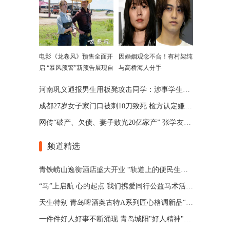
电影《龙卷风》预售全面开
因婚姻观念不合！有村架纯
启 “暴风预警”新预告展现自
与高桥海人分手
然威力
河南巩义通报男生用板凳攻击同学：涉事学生已被劝退
成都27岁女子家门口被刺10刀致死 检方认定嫌犯患精神分裂
网传“破产、欠债、妻子败光20亿家产” 张学友回应了
频道精选
青铁崂山逸衡酒店盛大开业 “轨道上的便民生活圈”渐行渐近
“马”上启航 心的起点 我们携爱同行公益马术活动 在青岛博洋马术俱乐部举办
天生特别 青岛啤酒奥古特A系列匠心格调新品“特别”登场
一件件好人好事不断涌现 青岛城阳"好人精神"擦亮城市文明底色