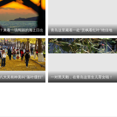
？来看一场绚丽的海上日出
青岛这里藏着一处“赏枫看红叶”绝佳地
八大关有种美叫“落叶缓扫”
一对黑天鹅，在青岛这里生儿育女啦！