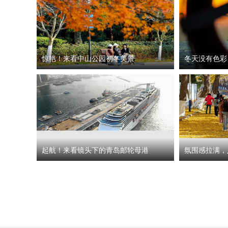
惊艳！来看中山公园初冬美景
冬天没有色彩
起航！来看镜头下的青岛邮轮母港
氛围感拉满，