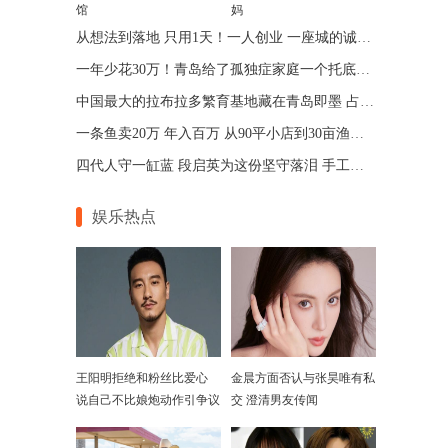
馆
妈
从想法到落地 只用1天！一人创业 一座城的诚意 青岛让“一人公司”跑出加速度
一年少花30万！青岛给了孤独症家庭一个托底的答案
中国最大的拉布拉多繁育基地藏在青岛即墨 占地75亩年入七位数
一条鱼卖20万 年入百万 从90平小店到30亩渔场 青岛“锦鲤大王”带动乡邻增收
四代人守一缸蓝 段启英为这份坚守落泪 手工的温度机器给不了
娱乐热点
王阳明拒绝和粉丝比爱心
金晨方面否认与张昊唯有私
说自己不比娘炮动作引争议
交 澄清男友传闻