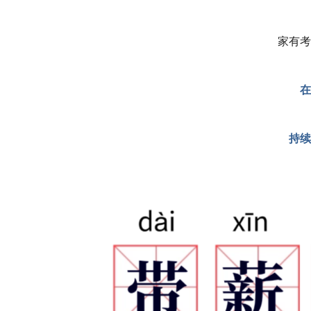
家有考
在
持续