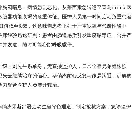
，伴胸闷喘息，病情急剧恶化。从莱西紧急转运至青岛市市立医
多脏器功能衰竭的危重体征。医护人员第一时间启动危重患者
H值低至6.68，这意味着患者正处于严重缺氧与代谢性酸中
临床经验迅速研判：患者由肠道感染引发重度脓毒症，合并严
种并发症，随时可能心跳呼吸骤停。
升级：刘先生系单身，无直接监护人，日常全靠兄弟姐妹照
已失去继续治疗的信心。毕俏杰耐心反复与家属沟通，讲解病
全力配合医护人员展开救治。
毕俏杰果断部署启动生命绿色通道，制定抢救方案，急诊监护