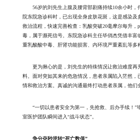
56岁的刘先生上腹及腰背部剧痛持续10余小时
院东院急诊科时，已出现全身皮肤花斑，这是感染及
救治流程，快速完善检查：乳酸突破20毫摩尔每升，p
毒，属于濒死信号。东院急诊科主任毕俏杰凭借丰富
重乳酸酸中毒、肝肾功能损害、内环境严重紊乱等多
更为揪心的是，刘先生的特殊情况让救治难度再
料。面对突如其来的危急情况，患者亲属陷入茫然，
情和救治方案。真诚的沟通最终打动患者亲属，他们
“一切以患者安全为第一，先抢救、后办手续！”
室医护团队瞬间进入“战斗状态”。
争分夺秒逆转“死亡数值”