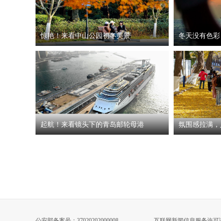
惊艳！来看中山公园初冬美景
冬天没有色彩
起航！来看镜头下的青岛邮轮母港
氛围感拉满，
公安部备案号：37020202000008
互联网新闻信息服务许可