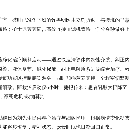
诊监护室。彼时已准备下班的许粤明医生立刻折返，与接班的马慧
通路；护士迟芳芳同步高效连接血滤机管路，争分夺秒做好上
旁血液净化治疗顺利启动——通过快速清除体内炎性介质、纠正内
感染、液体复苏、碱化尿液、纠正电解质紊乱等综合治疗。救
肠道功能以控制感染源头，同时加强营养支持，全程密切监测
谨细致。距救治启动仅6小时，捷报传来：患者乳酸大幅降至
平稳，濒死危机成功解除。
以继日为刘先生提供精心治疗与细致护理，根据病情变化动态
功能逐步恢复，精神状态、饮食睡眠也日渐回归正常。