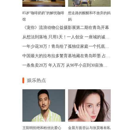
85岁“咖啡奶奶”的解忧咖啡
想走路的醒醒和不放弃的妈
馆
妈
《宠你》流浪动物公益摄影展第二期在青岛开幕
从想法到落地 只用1天！一人创业 一座城的诚意 青岛让“一人公司”跑出加速度
一年少花30万！青岛给了孤独症家庭一个托底的答案
中国最大的拉布拉多繁育基地藏在青岛即墨 占地75亩年入七位数
一条鱼卖20万 年入百万 从90平小店到30亩渔场 青岛“锦鲤大王”带动乡邻增收
娱乐热点
王阳明拒绝和粉丝比爱心
金晨方面否认与张昊唯有私