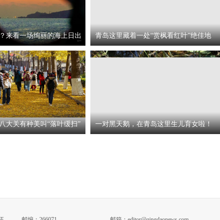
？来看一场绚丽的海上日出
青岛这里藏着一处“赏枫看红叶”绝佳地
八大关有种美叫“落叶缓扫”
一对黑天鹅，在青岛这里生儿育女啦！
证
邮编：266071
邮箱：editor@qingdaonews.com