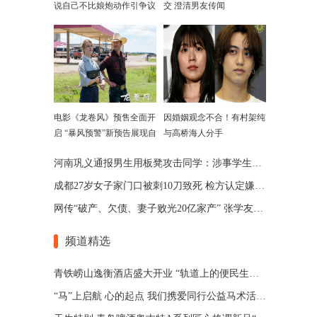
说自己不比娘炮动作引争议
交 澄清男友传闻
电影《龙卷风》预售全面开
因婚姻观念不合！有村架纯
启 “暴风预警”新预告展现自
与高桥海人分手
然威力
河南巩义通报男生用板凳攻击同学：涉事学生已被劝退
成都27岁女子家门口被刺10刀致死 检方认定嫌犯患精神分裂
网传“破产、欠债、妻子败光20亿家产” 张学友回应了
频道精选
青铁崂山逸衡酒店盛大开业 “轨道上的便民生活圈”渐行渐近
“马”上启航 心的起点 我们携爱同行公益马术活动 在青岛博洋马术俱乐部举办