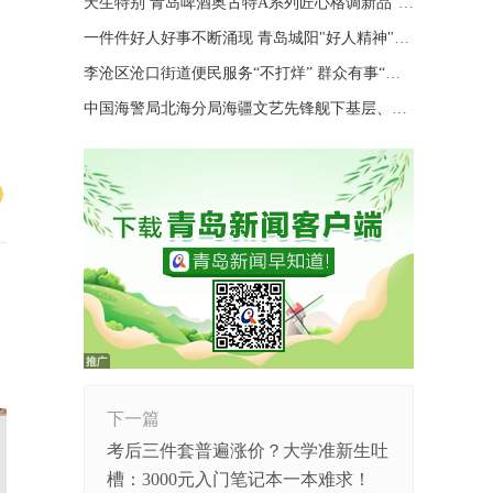
天生特别 青岛啤酒奥古特A系列匠心格调新品“特别”登场
一件件好人好事不断涌现 青岛城阳"好人精神"擦亮城市文明底色
李沧区沧口街道便民服务“不打烊” 群众有事“随时办”
中国海警局北海分局海疆文艺先锋舰下基层、进码头、上海岛巡演
下一篇
考后三件套普遍涨价？大学准新生吐
槽：3000元入门笔记本一本难求！