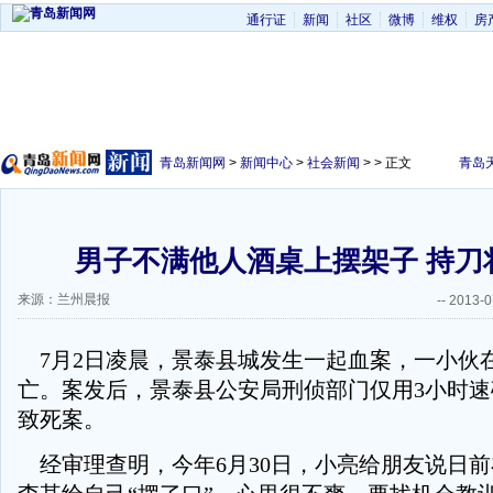
通行证
新闻
社区
微博
维权
房
青岛新闻网
>
新闻中心
>
社会新闻
> > 正文
青岛
男子不满他人酒桌上摆架子 持刀
来源：兰州晨报
--
2013-0
7月2日凌晨，景泰县城发生一起血案，一小伙
亡。案发后，景泰县公安局刑侦部门仅用3小时
致死案。
经审理查明，今年6月30日，小亮给朋友说日