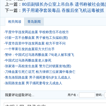
上一篇：
80后副镇长办公室上吊自杀 遗书称被社会抛
下一篇：
男子用避孕套装毒品 吞服后坐飞机运毒被抓
相关阅读
青岛新闻
·
平度中学连发两起血案 学校称责任不在校方
·
讨薪一言不合酿血案 男子被包工头猛砍(图)
·
平度市昌里中学连发两血案 校方不管不问
·
一个苹果引发的血案双方大打出手
·
警钟：中国式过马路再酿血案:7旬老人被车撞飞
·
中国式过马路再酿血案老人惨死
·
张家港一高校发生血案 警方已封锁案发地(图)
·
刀锋血案引死亡诅咒 检方律师三位家属中毒身亡
·
青岛洛阳路血案 男子捅死妻母5岁女儿成血人
·
洛阳路发血案 男子捅死妻母女儿成血人
·
我要评论
提取评论...
用户名：
密码：