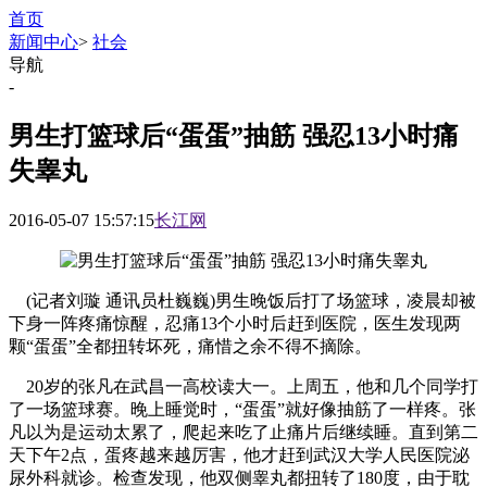
首页
新闻中心
>
社会
导航
-
男生打篮球后“蛋蛋”抽筋 强忍13小时痛
失睾丸
2016-05-07 15:57:15
长江网
(记者刘璇 通讯员杜巍巍)男生晚饭后打了场篮球，凌晨却被
下身一阵疼痛惊醒，忍痛13个小时后赶到医院，医生发现两
颗“蛋蛋”全都扭转坏死，痛惜之余不得不摘除。
20岁的张凡在武昌一高校读大一。上周五，他和几个同学打
了一场篮球赛。晚上睡觉时，“蛋蛋”就好像抽筋了一样疼。张
凡以为是运动太累了，爬起来吃了止痛片后继续睡。直到第二
天下午2点，蛋疼越来越厉害，他才赶到武汉大学人民医院泌
尿外科就诊。检查发现，他双侧睾丸都扭转了180度，由于耽