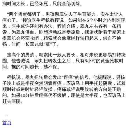
搁时间太长，已经坏死，只能全部切除。
“两个蛋蛋都切了，男孩彻底失去了生育能力，实在太让人
痛心了。”接诊医生程帆教授说，如果能在6个小时之内到医院
来，医生或许还能有办法。程帆介绍，睾丸左右各有一条精
索，为睾丸供血。剧烈运动或是受凉后，螺旋状附着于精索上
提睾肌会痉挛收缩，精索就会像麻绳样转扭起来，供血不通
畅，时间一长睾丸就“蔫”了。
瘦高个的男孩，精索比一般人要长，相对来说更容易打转绕
圈。他告诫说，睾丸扭转发生之后，只有6小时的黄金抢救时
间。拖的时间越长，越不保。
程帆说，睾丸扭转后会发出“疼痛”的信号。他提醒说，男孩
子晚上或是半夜突然阴囊疼痛，应该马上用手托起阴囊，试着
顺时针或逆时针轻轻旋揉，疼痛减轻说明旋转的方向是正确
的。如果10分钟后疼痛仍不缓解，即使是大半夜，也应该马上
赶去医院。
--
首页