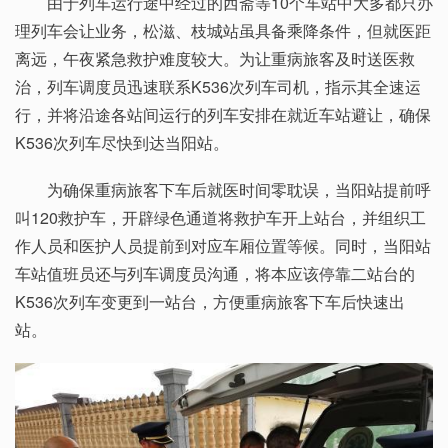
由于列车运行途中经过的西斋等10个车站中大多都只办
理列车会让业务，松滋、枝城站虽具备乘降条件，但就医距
离远，午夜紧急救护难度较大。为让重病旅客及时送医救
治，列车调度员迅速联系K536次列车司机，指示其全速运
行，并将沿途各站间运行的列车安排在就近车站避让，确保
K536次列车尽快到达当阳站。
为确保重病旅客下车后就医时间零耽误，当阳站提前呼
叫120救护车，开辟绿色通道将救护车开上站台，并组织工
作人员和医护人员提前到对应车厢位置等候。同时，当阳站
车站值班员还与列车调度员沟通，将本应该停靠二站台的
K536次列车变更到一站台，方便重病旅客下车后快速出
站。