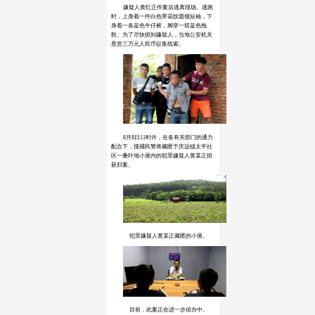
嫌疑人黄红正作案后逃离现场。逃跑
时，上身着一件白色带花纹圆领短袖，下
身着一条蓝色牛仔裤，脚穿一双蓝色拖
鞋。为了尽快抓到嫌疑人，当地公安机关
悬赏三万元人民币征集线索。
8月8日11时许，在各有关部门的通力
配合下，搜捕民警将藏匿于庆远镇太平社
区一桑叶地小屋内的犯罪嫌疑人黄某正抓
获归案。
犯罪嫌疑人黄某正藏匿的小屋。
目前，此案正在进一步侦办中。