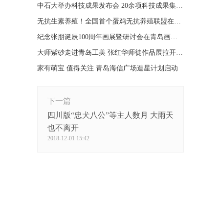
中石大举办科技成果发布会 20余项科技成果集中发布
无抗生素养殖！全国首个蛋鸡无抗养殖联盟在青成立
纪念张朋诞辰100周年画展暨研讨会在青岛画院举办
大师紫砂走进青岛工美 张红华师徒作品展拉开帷幕
家有萌宝 值得关注 青岛海信广场造星计划启动
下一篇
四川版“忠犬八公”等主人数月 大雨天
也不离开
2018-12-01 15:42