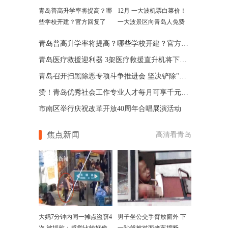
青岛普高升学率将提高？哪
12月 一大波机票白菜价！
些学校开建？官方回复了
一大波景区向青岛人免费
青岛普高升学率将提高？哪些学校开建？官方回复了
青岛医疗救援迎利器 3架医疗救援直升机将下月抵青
青岛召开扫黑除恶专项斗争推进会 坚决铲除"保护伞"
赞！青岛优秀社会工作专业人才每月可享千元政府津贴
市南区举行庆祝改革开放40周年合唱展演活动
焦点新闻
高清看青岛
大妈7分钟内同一摊点盗窃4
男子坐公交手臂放窗外 下