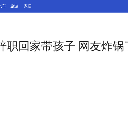
汽车
旅游
家居
辞职回家带孩子 网友炸锅