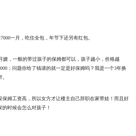
保姆7000一月，吃住全包，年节下还另有红包。
不需要月嫂，一般的带过孩子的保姆都可以，孩子越小，价格越
0－5000；问题你给了钱请的就一定是好保姆吗？我是一个3年换
带。
没保姆工资高，所以女方才让楼主自己辞职在家带娃！而且好
家的时候会怎么对孩子！