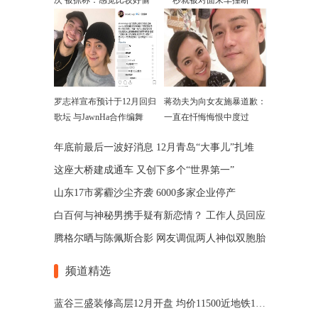
次 被抓称：感觉比较好偷
一秒就被对面来车撞断
罗志祥宣布预计于12月回归
蒋劲夫为向女友施暴道歉：
歌坛 与JawnHa合作编舞
一直在忏悔悔恨中度过
年底前最后一波好消息 12月青岛“大事儿”扎堆
这座大桥建成通车 又创下多个“世界第一”
山东17市雾霾沙尘齐袭 6000多家企业停产
白百何与神秘男携手疑有新恋情？ 工作人员回应
腾格尔晒与陈佩斯合影 网友调侃两人神似双胞胎
频道精选
蓝谷三盛装修高层12月开盘 均价11500近地铁11号线