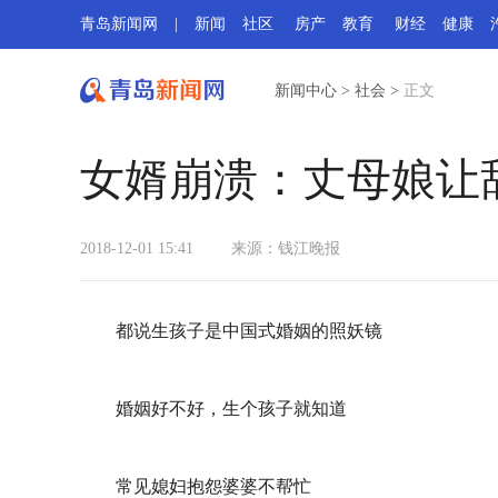
青岛新闻网
|
新闻
社区
房产
教育
财经
健康
新闻中心
>
社会
>
正文
女婿崩溃：丈母娘让
2018-12-01 15:41
来源：钱江晚报
都说生孩子是中国式婚姻的照妖镜
婚姻好不好，生个孩子就知道
常见媳妇抱怨婆婆不帮忙