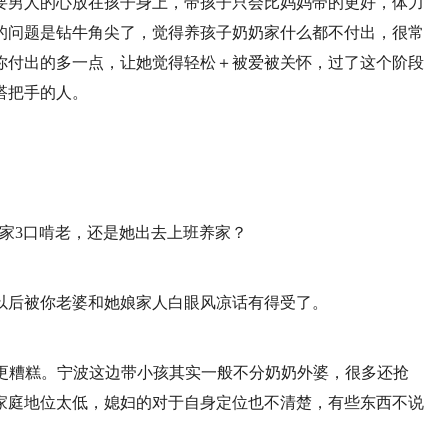
要男人的心放在孩子身上，带孩子只会比妈妈带的更好，体力
的问题是钻牛角尖了，觉得养孩子奶奶家什么都不付出，很常
你付出的多一点，让她觉得轻松＋被爱被关怀，过了这个阶段
搭把手的人。
思是一家3口啃老，还是她出去上班养家？
以后被你老婆和她娘家人白眼风凉话有得受了。
只会更糟糕。宁波这边带小孩其实一般不分奶奶外婆，很多还抢
家庭地位太低，媳妇的对于自身定位也不清楚，有些东西不说