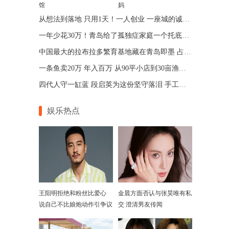
馆
妈
从想法到落地 只用1天！一人创业 一座城的诚意 青岛让“一人公司”跑出加速度
一年少花30万！青岛给了孤独症家庭一个托底的答案
中国最大的拉布拉多繁育基地藏在青岛即墨 占地75亩年入七位数
一条鱼卖20万 年入百万 从90平小店到30亩渔场 青岛“锦鲤大王”带动乡邻增收
四代人守一缸蓝 段启英为这份坚守落泪 手工的温度机器给不了
娱乐热点
王阳明拒绝和粉丝比爱心
金晨方面否认与张昊唯有私
说自己不比娘炮动作引争议
交 澄清男友传闻