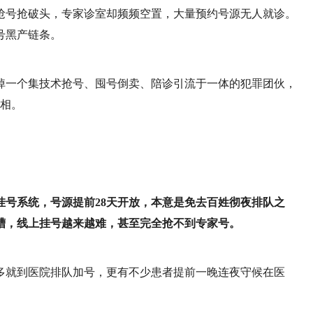
抢号抢破头，专家诊室却频频空置，大量预约号源无人就诊。
号黑产链条。
掉一个集技术抢号、囤号倒卖、陪诊引流于一体的犯罪团伙，
真相。
挂号系统，号源提前28天开放，本意是免去百姓彻夜排队之
槽，线上挂号越来越难，甚至完全抢不到专家号。
多就到医院排队加号，更有不少患者提前一晚连夜守候在医
。