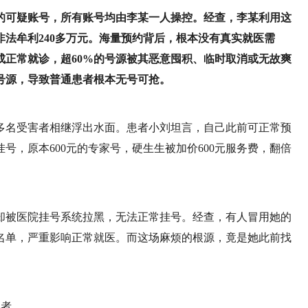
作的可疑账号，所有账号均由李某一人操控。经查，李某利用这
非法牟利240多万元。海量预约背后，根本没有真实就医需
成正常就诊，超60%的号源被其恶意囤积、临时取消或无故爽
号源，导致普通患者根本无号可抢。
多名受害者相继浮出水面。患者小刘坦言，自己此前可正常预
号，原本600元的专家号，硬生生被加价600元服务费，翻倍
却被医院挂号系统拉黑，无法正常挂号。经查，有人冒用她的
名单，严重影响正常就医。而这场麻烦的根源，竟是她此前找
患者