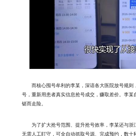
而核心囤号牟利的李某，深谙各大医院放号规则
号，重新用患者真实信息抢号成交，赚取差价。李某
铤而走险。
为了扩大抢号范围、提升抢号效率，李某还与浙
无需人工盯守，可全自动抓取号源、完成预约，数十