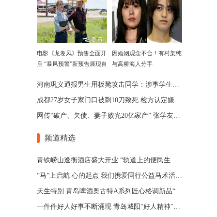
电影《龙卷风》预售全面开
因婚姻观念不合！有村架纯
启 “暴风预警”新预告展现自
与高桥海人分手
然威力
河南巩义通报男生用板凳攻击同学：涉事学生已被劝退
成都27岁女子家门口被刺10刀致死 检方认定嫌犯患精神分裂
网传“破产、欠债、妻子败光20亿家产” 张学友回应了
频道精选
青铁崂山逸衡酒店盛大开业 “轨道上的便民生活圈”渐行渐近
“马”上启航 心的起点 我们携爱同行公益马术活动 在青岛博洋马术俱乐部举办
天生特别 青岛啤酒奥古特A系列匠心格调新品“特别”登场
一件件好人好事不断涌现 青岛城阳"好人精神"擦亮城市文明底色