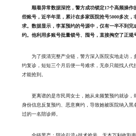
顺着异常数据深挖，警方成功锁定17个高频操
些账号，近半年里，累计在多家医院抢号5000多次，
求。数据显示，李某预约的号源中，仅有一半不到完
约。他利用多账号批量锁号、囤号，直接掏空了正规
为了摸清完整产业链，警方深入医院实地走访，
约复诊，短短三个月后便一号难求，无奈只能找人代挂
才能抢到。
更离谱的是市民周女士，她从未频繁预约就诊，
身份信息反复预约、恶意爽约，导致她被医院纳入黑
过的一名陪诊师。
全链黑产：陪诊引流+技术抢号，无本万利收割