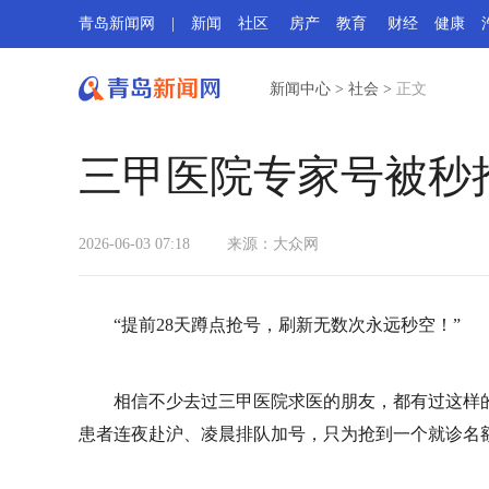
青岛新闻网
|
新闻
社区
房产
教育
财经
健康
新闻中心
>
社会
>
正文
三甲医院专家号被秒
2026-06-03 07:18
来源：大众网
“提前28天蹲点抢号，刷新无数次永远秒空！”
相信不少去过三甲医院求医的朋友，都有过这样的
患者连夜赴沪、凌晨排队加号，只为抢到一个就诊名