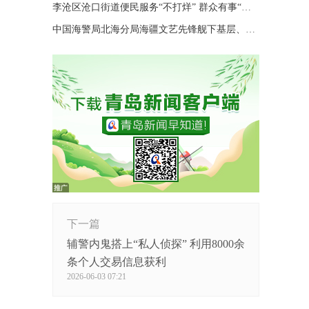
李沧区沧口街道便民服务“不打烊” 群众有事“随时办”
中国海警局北海分局海疆文艺先锋舰下基层、进码头、上海岛巡演
下一篇
辅警内鬼搭上“私人侦探” 利用8000余
条个人交易信息获利
2026-06-03 07:21