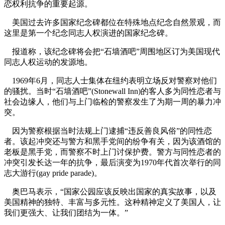
恋权利抗争的重要起源。
美国过去许多国家纪念碑都位在特殊地点纪念自然景观，而
这里是第一个纪念同志人权演进的国家纪念碑。
报道称，该纪念碑将会把“石墙酒吧”周围地区订为美国现代
同志人权运动的发源地。
1969年6月，同志人士集体在纽约表明立场反对警察对他们
的骚扰。当时“石墙酒吧”(Stonewall Inn)的客人多为同性恋者与
社会边缘人，他们与上门临检的警察发生了为期一周的暴力冲
突。
因为警察根据当时法规上门逮捕“违反善良风俗”的同性恋
者。该起冲突还与警方和黑手党间的纷争有关，因为该酒馆的
老板是黑手党，而警察不时上门讨保护费。警方与同性恋者的
冲突引发长达一年的抗争，最后演变为1970年代首次举行的同
志大游行(gay pride parade)。
奥巴马表示，“国家公园应该反映出国家的真实故事，以及
美国精神的独特、丰富与多元性。这种精神定义了美国人，让
我们更强大、让我们团结为一体。”