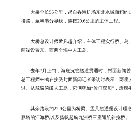
大桥全长55公里，起自香港机场东北水域面积约1
接路，至粤港分界线，连接29.6公里的主体工程。
大桥总设计师孟凡超介绍，主体工程实行桥、岛、
两端设置东、西两个海中人工岛。
去年7月上旬，海底沉管隧道贯通时，封面新闻
总工程师林鸣在接受封面新闻记者采访时表示，两座人
过。从舷窗俯瞰人工岛，它俩犹如“伶仃双贝”，熠熠
其余路段约22.9公里为桥梁。孟凡超透露设计
豚塔的江海桥,以及扬帆起航九洲桥三座通航斜拉桥。