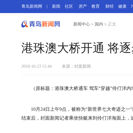
青岛新闻网
|
新闻
社区
房产
教育
财经
健康
新闻中心
>
国内
>
正文
港珠澳大桥开通 将逐
2018-10-23 15:44
来源：封面新闻
（原标题：港珠澳大桥通车 驾车“穿越”伶仃洋
10月24日上午9点，被称为“新世界七大奇迹之一
结束后，封面新闻记者乘坐快艇来到伶仃洋海面上，近