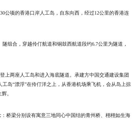
30公顷的香港口岸人工岛，自东向西，经过12公里的香港连
隧组合，穿越伶仃航道和铜鼓西航道段约6.7公里为隧道，
曾登上两座人工岛和进入海底隧道。承建方中国交通建设集团
工岛“漂浮”在伶仃洋之上，从香港机场乘飞机，会从岛上掠
生辉。
理念：桥梁分别设有寓意三地同心中国结的青州桥、栩栩如生海