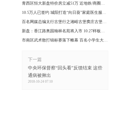
青西区恒大新盘特价房立减51万 近地铁/商圈不限购
10.5万人已签约 城阳打造“向日葵”家庭医生服务品牌
百名网媒总编太行古堡行之湘峪古堡窦庄古堡柳氏民居
新盘：香江路奥园翰林名苑将入市 10.27样板间开放
市南区武术散打锦标赛落下帷幕 百名小学生大展拳脚
下一篇
中央环保督察“回头看”反馈结束 这些
通病被揪出
2018-10-24 07:10