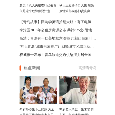
超美！八大关银杏叶已变黄
秋日里逛沙子口大集 感受
但是这个危险你要注意
乡情浓郁实惠扫货真爽
【青岛故事】回访学英语拾荒大姐：有了电脑 相信会成功
李沧区2018年公租房房源公布 共计825套(附地址)
高清：青岛有一处美地秋意浓郁 此刻已经彩叶纷飞了
“抖in青岛”城市形象推广计划暨城市区域互动挑战赛启动
权威报告发布！青岛轨道交通供给潜力居全国第一
焦点新闻
高清看青岛
41岁外婆生下三胞胎 为全
91岁老人离世一生未娶 骨