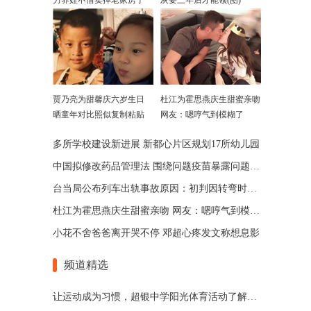
力养娃不惜卖掉老家房子
灰要三年后才能领(图)
贾乃亮为甜馨庆六岁生日
杜江为霍思燕庆生甜蜜亲吻
晒童年对比照似复制粘贴
网友：嗯哼气到模糊了
多所学校建设新进展 新都心片区规划17所幼儿园
中国拟修改药品管理法 围绕问题疫苗暴露问题作出修改
台当局公布列车出轨事故原因：初判因转弯时超速
杜江为霍思燕庆生甜蜜亲吻 网友：嗯哼气到模糊了
小花不舍爸爸离开哭不停 邓超心疼发文称想息影
频道精选
让运动成为习惯，超银中学阳光体育活动了解一下！