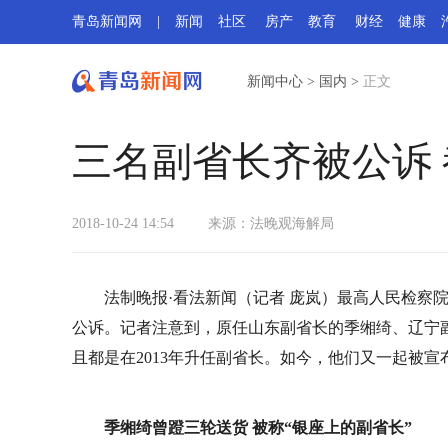
青岛新闻网
|
新闻
社区
房产
教育
财经
健康
新闻中心
>
国内
>
正文
三名副省长齐被公诉 
2018-10-24 14:54
来源：法晚观海解局
法制晚报·看法新闻（记者 庞岚）最高人民检察
公诉。记者注意到，原任山东副省长的季缃绮、辽宁
且都是在2013年升任副省长。如今，他们又一起被宣
季缃绮曾蹬三轮送货 被称“银座上的副省长”