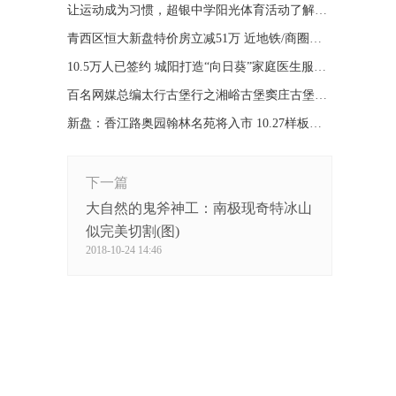
让运动成为习惯，超银中学阳光体育活动了解一下！
青西区恒大新盘特价房立减51万 近地铁/商圈不限购
10.5万人已签约 城阳打造“向日葵”家庭医生服务品牌
百名网媒总编太行古堡行之湘峪古堡窦庄古堡柳氏民居
新盘：香江路奥园翰林名苑将入市 10.27样板间开放
下一篇
大自然的鬼斧神工：南极现奇特冰山
似完美切割(图)
2018-10-24 14:46