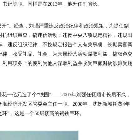
书记等职。同样是在2013年，他升任副省长。
强被“双开”。经查，刘强严重违反政治纪律和政治规矩，为提任副
对抗组织审查，搞迷信活动；违反中央八项规定精神，违规出
车；违反组织纪律，不按规定报告个人有关事项，长期卖官鬻
纪律，收受礼品、礼金，为亲属经营活动谋取利益，搞权色交
；利用职务上的便利为他人谋取利益并收受巨额财物涉嫌受贿
花一亿元造了个“铁圈”——2005年刘强任抚顺市长后不久，
顺经济开发区管委会主任一职。2008年，沈抚新城耗费4年
环”，这是一个50层楼高的钢铁巨环。