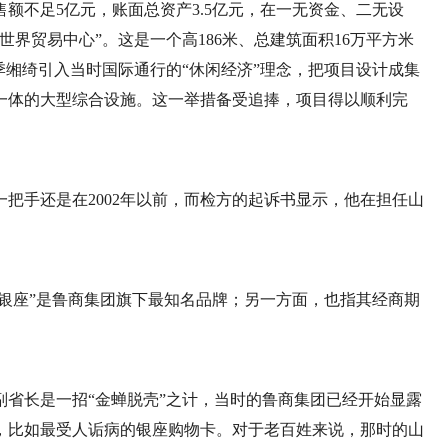
额不足5亿元，账面总资产3.5亿元，在一无资金、二无设
界贸易中心”。这是一个高186米、总建筑面积16万平方米
季缃绮引入当时国际通行的“休闲经济”理念，把项目设计成集
一体的大型综合设施。这一举措备受追捧，项目得以顺利完
把手还是在2002年以前，而检方的起诉书显示，他在担任山
“银座”是鲁商集团旗下最知名品牌；另一方面，也指其经商期
任副省长是一招“金蝉脱壳”之计，当时的鲁商集团已经开始显露
，比如最受人诟病的银座购物卡。对于老百姓来说，那时的山