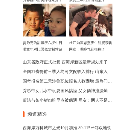
力养娃不惜卖掉老家房子
灰要三年后才能领(图)
贾乃亮为甜馨庆六岁生日
杜江为霍思燕庆生甜蜜亲吻
晒童年对比照似复制粘贴
网友：嗯哼气到模糊了
山东省政府正式批复 西海岸新区最新规划来了
全国31省份前三季人均可支配收入排行 山东入前十
国考报名第二天涉鲁职位报名人数骤增 最热门岗位173：1
乔杉带女儿水中玩耍画风搞怪 父女俩神撞脸灿笑超温馨
董洁与某小鲜肉吃早点被偶遇 网友：两人不是在拍戏
频道精选
西海岸万科城市之光10月加推 89-115㎡邻双地铁