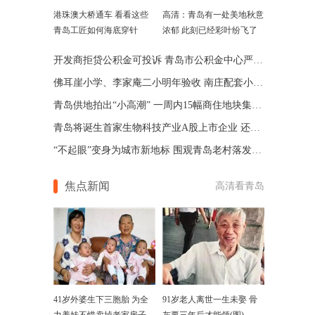
港珠澳大桥通车 看看这些
高清：青岛有一处美地秋意
青岛工匠如何海底穿针
浓郁 此刻已经彩叶纷飞了
开发商拒贷公积金可投诉 青岛市公积金中心严惩拒贷行为
佛耳崖小学、李家庵二小明年验收 南庄配套小学竣工收尾
青岛供地拍出“小高潮” 一周内15幅商住地块集中上市
青岛将诞生首家生物科技产业A股上市企业 还有7家在排队
“不起眼”变身为城市新地标 围观青岛老村落发展巨变
焦点新闻
高清看青岛
41岁外婆生下三胞胎 为全
91岁老人离世一生未娶 骨