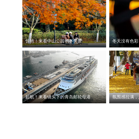
惊艳！来看中山公园初冬美景
冬天没有色彩
起航！来看镜头下的青岛邮轮母港
氛围感拉满，