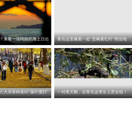
？来看一场绚丽的海上日出
青岛这里藏着一处“赏枫看红叶”绝佳地
八大关有种美叫“落叶缓扫”
一对黑天鹅，在青岛这里生儿育女啦！