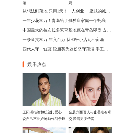
馆
妈
从想法到落地 只用1天！一人创业 一座城的诚意 青岛让“一人公司”跑出加速度
一年少花30万！青岛给了孤独症家庭一个托底的答案
中国最大的拉布拉多繁育基地藏在青岛即墨 占地75亩年入七位数
一条鱼卖20万 年入百万 从90平小店到30亩渔场 青岛“锦鲤大王”带动乡邻增收
四代人守一缸蓝 段启英为这份坚守落泪 手工的温度机器给不了
娱乐热点
王阳明拒绝和粉丝比爱心
金晨方面否认与张昊唯有私
说自己不比娘炮动作引争议
交 澄清男友传闻