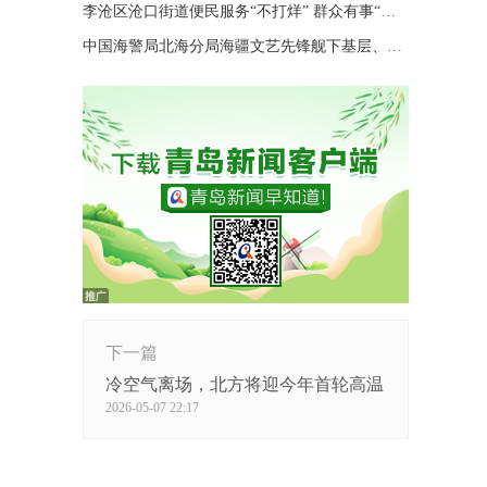
李沧区沧口街道便民服务“不打烊” 群众有事“随时办”
中国海警局北海分局海疆文艺先锋舰下基层、进码头、上海岛巡演
下一篇
冷空气离场，北方将迎今年首轮高温
2026-05-07 22:17