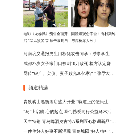
电影《龙卷风》预售全面开
因婚姻观念不合！有村架纯
启 “暴风预警”新预告展现自
与高桥海人分手
然威力
河南巩义通报男生用板凳攻击同学：涉事学生已被劝退
成都27岁女子家门口被刺10刀致死 检方认定嫌犯患精神分裂
网传“破产、欠债、妻子败光20亿家产” 张学友回应了
频道精选
青铁崂山逸衡酒店盛大开业 “轨道上的便民生活圈”渐行渐近
“马”上启航 心的起点 我们携爱同行公益马术活动 在青岛博洋马术俱乐部举办
天生特别 青岛啤酒奥古特A系列匠心格调新品“特别”登场
一件件好人好事不断涌现 青岛城阳"好人精神"擦亮城市文明底色