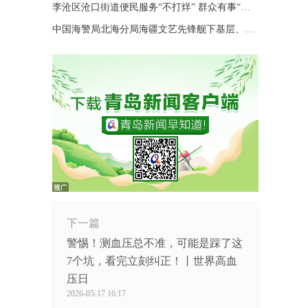
李沧区沧口街道便民服务“不打烊” 群众有事“随时办”
中国海警局北海分局海疆文艺先锋舰下基层、进码头、上海岛巡演
下一篇
警惕！测血压总不准，可能是踩了这
7个坑，看完立刻纠正！丨世界高血
压日
2026-05-17 16:17