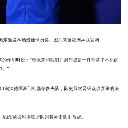
樊振东颁发本场最佳球员奖。图片来自欧洲乒联官网
来的作用时说：“樊振东和我们并肩作战是一件非常了不起的
。”
3:1淘汰德国豪门杜塞尔多夫队，队史首次晋级该项赛事的决
，尼姆/蒙彼利埃联盟队则将冲击队史首冠。