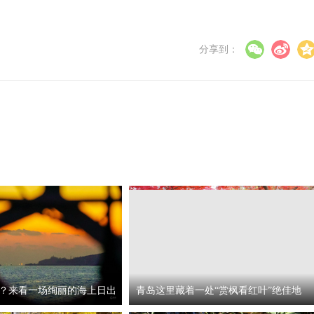
分享到：
？来看一场绚丽的海上日出
青岛这里藏着一处“赏枫看红叶”绝佳地