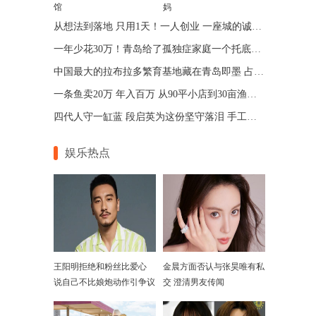
馆
妈
从想法到落地 只用1天！一人创业 一座城的诚意 青岛让“一人公司”跑出加速度
一年少花30万！青岛给了孤独症家庭一个托底的答案
中国最大的拉布拉多繁育基地藏在青岛即墨 占地75亩年入七位数
一条鱼卖20万 年入百万 从90平小店到30亩渔场 青岛“锦鲤大王”带动乡邻增收
四代人守一缸蓝 段启英为这份坚守落泪 手工的温度机器给不了
娱乐热点
王阳明拒绝和粉丝比爱心
金晨方面否认与张昊唯有私
说自己不比娘炮动作引争议
交 澄清男友传闻