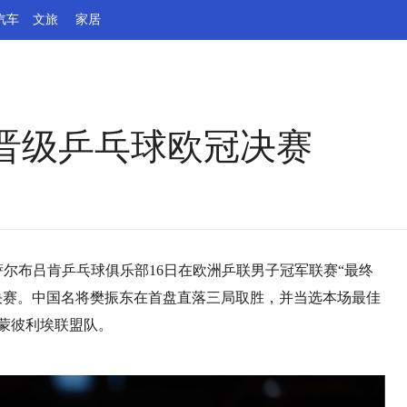
汽车
文旅
家居
晋级乒乓球欧冠决赛
萨尔布吕肯乒乓球俱乐部16日在欧洲乒联男子冠军联赛“最终
级决赛。中国名将樊振东在首盘直落三局取胜，并当选本场最佳
/蒙彼利埃联盟队。