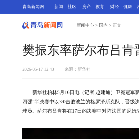
青岛新闻网
|
新闻
社区
房产
教育
财经
健康
新闻中心
>
国内
>
正文
樊振东率萨尔布吕肯
2026-05-17 12:43
来源：​新华社
新华社柏林5月16日电（记者 赵建通）卫冕冠军
四强”半决赛中以3:0击败波兰的格罗济斯克队，晋
球员。萨尔布吕肯将在17日的决赛中对阵法国的尼姆