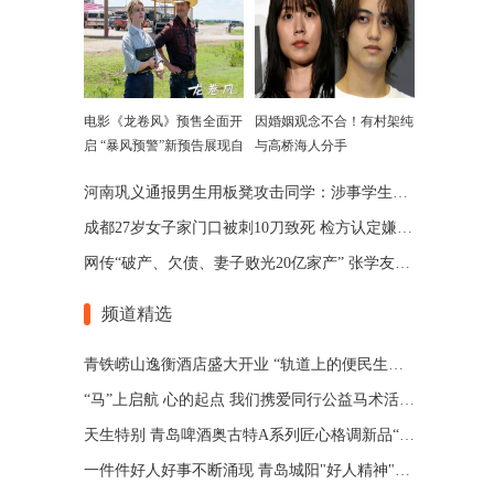
电影《龙卷风》预售全面开
因婚姻观念不合！有村架纯
启 “暴风预警”新预告展现自
与高桥海人分手
然威力
河南巩义通报男生用板凳攻击同学：涉事学生已被劝退
成都27岁女子家门口被刺10刀致死 检方认定嫌犯患精神分裂
网传“破产、欠债、妻子败光20亿家产” 张学友回应了
频道精选
青铁崂山逸衡酒店盛大开业 “轨道上的便民生活圈”渐行渐近
“马”上启航 心的起点 我们携爱同行公益马术活动 在青岛博洋马术俱乐部举办
天生特别 青岛啤酒奥古特A系列匠心格调新品“特别”登场
一件件好人好事不断涌现 青岛城阳"好人精神"擦亮城市文明底色