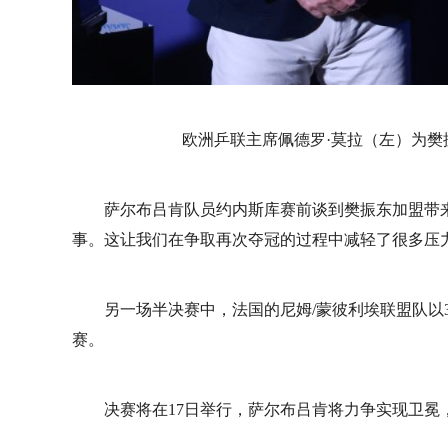
欧洲乒联主席佩德罗·莫拉（左）为
萨尔布吕肯队员约内斯库赛前谈到樊振东加盟带
事。这让我们在争取再次夺冠的过程中减轻了很多压力
另一场半决赛中，法国的尼姆/蒙彼利埃联盟队以
赛。
决赛将在17日举行，萨尔布吕肯将力争实现卫冕