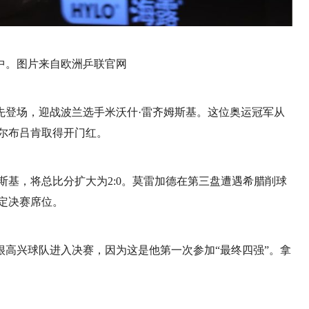
中。图片来自欧洲乒联官网
先登场，迎战波兰选手米沃什·雷齐姆斯基。这位奥运冠军从
为萨尔布吕肯取得开门红。
斯基，将总比分扩大为2:0。莫雷加德在第三盘遭遇希腊削球
锁定决赛席位。
高兴球队进入决赛，因为这是他第一次参加“最终四强”。拿