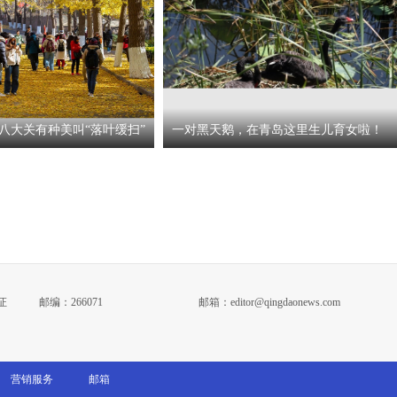
八大关有种美叫“落叶缓扫”
一对黑天鹅，在青岛这里生儿育女啦！
证
邮编：266071
邮箱：editor@qingdaonews.com
营销服务
邮箱