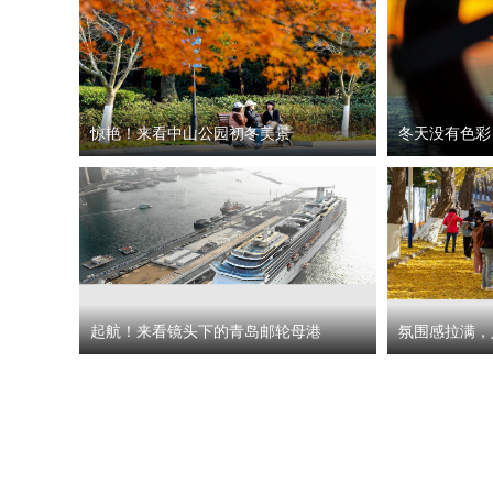
惊艳！来看中山公园初冬美景
冬天没有色彩
起航！来看镜头下的青岛邮轮母港
氛围感拉满，