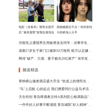
电影《龙卷风》预售全面开
因婚姻观念不合！有村架纯
启 “暴风预警”新预告展现自
与高桥海人分手
然威力
河南巩义通报男生用板凳攻击同学：涉事学生已被劝退
成都27岁女子家门口被刺10刀致死 检方认定嫌犯患精神分裂
网传“破产、欠债、妻子败光20亿家产” 张学友回应了
频道精选
青铁崂山逸衡酒店盛大开业 “轨道上的便民生活圈”渐行渐近
“马”上启航 心的起点 我们携爱同行公益马术活动 在青岛博洋马术俱乐部举办
天生特别 青岛啤酒奥古特A系列匠心格调新品“特别”登场
一件件好人好事不断涌现 青岛城阳"好人精神"擦亮城市文明底色