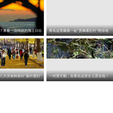
？来看一场绚丽的海上日出
青岛这里藏着一处“赏枫看红叶”绝佳地
八大关有种美叫“落叶缓扫”
一对黑天鹅，在青岛这里生儿育女啦！