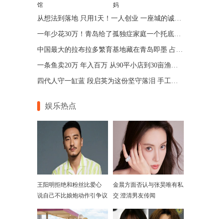
馆
妈
从想法到落地 只用1天！一人创业 一座城的诚意 青岛让“一人公司”跑出加速度
一年少花30万！青岛给了孤独症家庭一个托底的答案
中国最大的拉布拉多繁育基地藏在青岛即墨 占地75亩年入七位数
一条鱼卖20万 年入百万 从90平小店到30亩渔场 青岛“锦鲤大王”带动乡邻增收
四代人守一缸蓝 段启英为这份坚守落泪 手工的温度机器给不了
娱乐热点
王阳明拒绝和粉丝比爱心
金晨方面否认与张昊唯有私
说自己不比娘炮动作引争议
交 澄清男友传闻