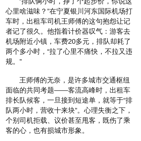
“排队俩小时，挣了个起步价，你说这
心里啥滋味？”在宁夏银川河东国际机场打
车时，出租车司机王师傅的这句抱怨让记
者记了很久。他指着计价器叹气：游客去
机场附近小镇，车费20多元，排队却耗了
两个多小时，“拉了心里不痛快，不拉又违
规。”
王师傅的无奈，是许多城市交通枢纽
面临的共同考题——客流高峰时，出租车
排长队候客，一旦接到短途单，就等于“排
队两小时，营收十来块”。心理失衡之下，
个别司机拒载、议价甚至甩客，既伤了乘
客的心，也有损城市形象。