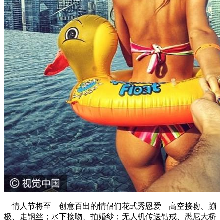
情人节将至，创意百出的情侣们花式秀恩爱，高空接吻、蹦
极、走钢丝；水下接吻、拍婚纱；无人机传送钻戒、悉尼大桥