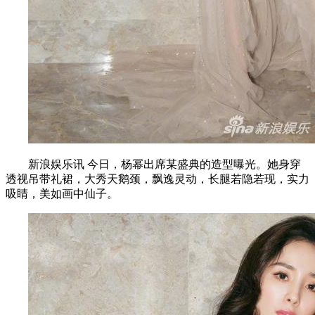
新浪娱乐讯 今日，杨幂出席某盛典的造型曝光。她身穿
透视吊带礼裙，大秀天鹅颈，飘逸灵动，长腿若隐若现，实力
吸睛，美如画中仙子。