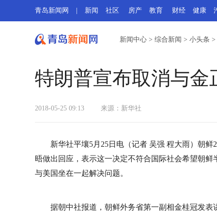
青岛新闻网
|
新闻
社区
房产
教育
财经
健康
新闻中心
>
综合新闻
>
小头条
特朗普宣布取消与金
2018-05-25 09:13
来源：
新华社
新华社平壤5月25日电（记者 吴强 程大雨）朝
晤做出回应，表示这一决定不符合国际社会希望朝鲜
与美国坐在一起解决问题。
据朝中社报道，朝鲜外务省第一副相金桂冠发表