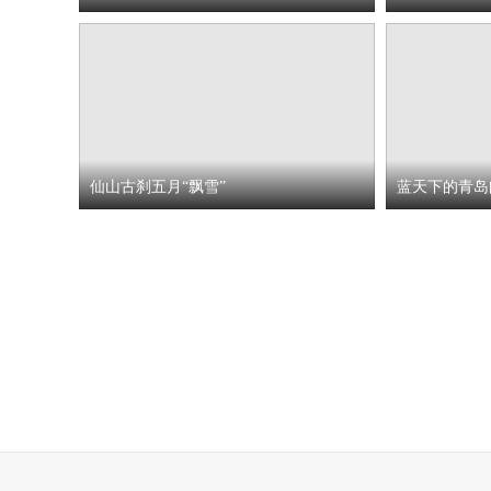
仙山古刹五月“飘雪”
蓝天下的青岛