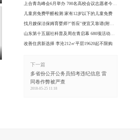
上合青岛峰会6月举办 700名高校会议志愿者今日出征
儿童房免费甲醛检测:家有12岁以下的儿童免费
找月嫂保洁保姆育婴师?"答应"便宜又靠谱(附福利)
山东第十五届社科普及周在青启幕 680项活动等你参与
改善住房新选择 李沧212㎡平层19620起不限购
下一篇
多省份公开公务员招考违纪信息 雷
同卷作弊被严查
2018-05-25 11:18