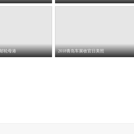
邮轮母港
2018青岛车展收官日美照