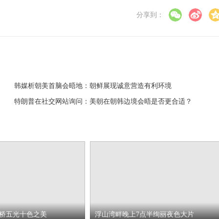
分享到：
韩媒析朝美首脑会晤地：朝鲜展现诚意营造有利环境
特朗普在社交网站询问：美朝在朝韩边境会晤是否更合适？
桥五光十色之美
浮山湾畔晚上7点半绚丽夜色大片