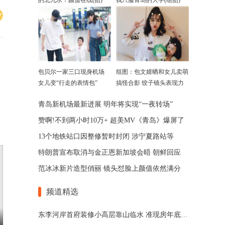
的北九水！颜值在线(图)
我只服青岛的大学(组图)
包贝尔一家三口现身机场
组图：包文婧晒和女儿卖萌
女儿变“行走的表情包”
搞怪合影 饺子镜头表现力
超好
青岛新机场最新进展 明年将实现“一夜转场”
赞啊!不到两小时10万+ 超美MV《青岛》爆屏了
13个地铁站口因整修暂时封闭 涉宁夏路站等
特朗普宣布取消与金正恩新加坡会晤 朝鲜回应
范冰冰新片造型俏丽 镜头怼脸上颜值依然满分
频道精选
东李河岸首府装修小高层靠山临水 准现房年底交付