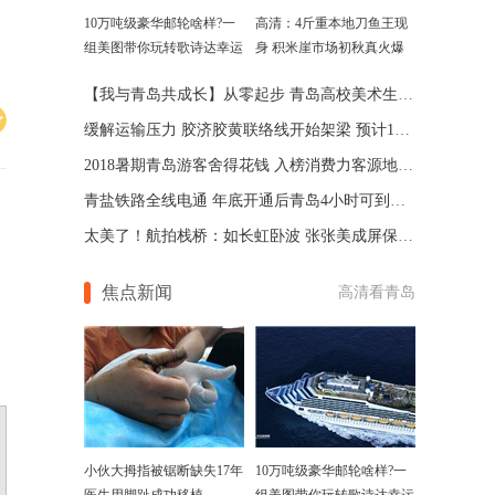
10万吨级豪华邮轮啥样?一
高清：4斤重本地刀鱼王现
组美图带你玩转歌诗达幸运
身 积米崖市场初秋真火爆
号
【我与青岛共成长】从零起步 青岛高校美术生增至3000人
缓解运输压力 胶济胶黄联络线开始架梁 预计11月底通车
2018暑期青岛游客舍得花钱 入榜消费力客源地TOP10
青盐铁路全线电通 年底开通后青岛4小时可到上海
太美了！航拍栈桥：如长虹卧波 张张美成屏保(图)
焦点新闻
高清看青岛
小伙大拇指被锯断缺失17年
10万吨级豪华邮轮啥样?一