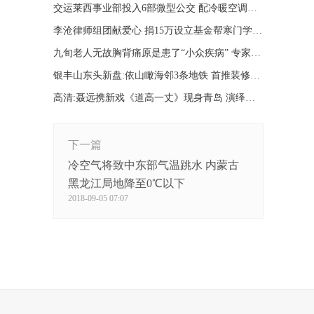
交运莱西事业部投入6部微型公交 配冷暖空调乘坐更舒适
李沧律师组团献爱心 捐15万设立基金帮寒门学子圆梦
九旬老人无故胸背痛原是患了“小众疾病” 专家：易漏诊
银丰山东头新盘:依山瞰海邻3条地铁 首推装修平层
高清:聂远携新戏《道高一丈》现身青岛 演绎搏命硬汉
下一篇
冷空气将致中东部气温跳水 内蒙古
黑龙江局地降至0℃以下
2018-09-05 07:07