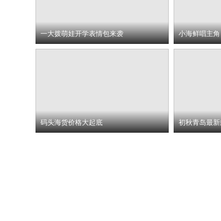
一大拨萌娃开学表情包来袭
小海鲜唱主角
码头海货价格大起底
初秋青岛最新