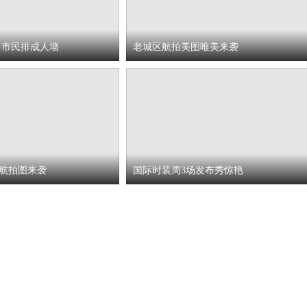
 市民排成人墙
老城区航拍美图唯美来袭
航拍图来袭
国际时装周3场发布秀惊艳