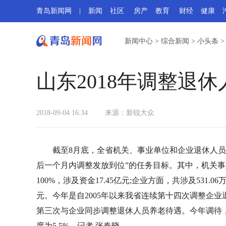
青岛新闻网
|
新闻
社区
房产
教育
财经
健康
新闻中心
>
综合新闻
>
小头条
山东2018年调整退
2018-09-04 16:34
来源：
新锐大众
截至8月底，全省机关、事业单位和企业退休人
后一个月内调整发放到位”的任务目标。其中，机关事业
100%，涉及资金17.45亿元;企业方面，共涉及531.
元。今年是自2005年以来我省连续第十四次调整企
第三次与企业同步调整退休人员养老待遇。今年调待，
度为5.5%。记者 张春晓