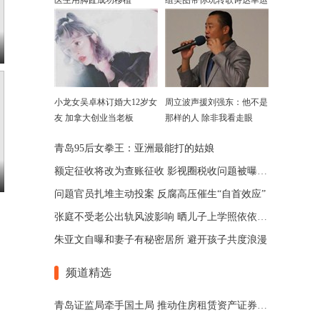
医生用脚趾成功移植
组美图带你玩转歌诗达幸运
号
小龙女吴卓林订婚大12岁女
周立波声援刘强东：他不是
友 加拿大创业当老板
那样的人 除非我看走眼
青岛95后女拳王：亚洲最能打的姑娘
额定征收将改为查账征收 影视圈税收问题被曝出新政
问题官员扎堆主动投案 反腐高压催生“自首效应”
张庭不受老公出轨风波影响 晒儿子上学照依依不舍
朱亚文自曝和妻子有秘密居所 避开孩子共度浪漫
频道精选
青岛证监局牵手国土局 推动住房租赁资产证券化发展