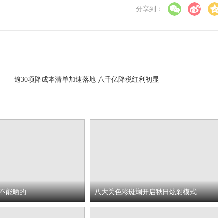
分享到：
逾30项降成本清单加速落地 八千亿降税红利初显
不能晒的
八大关色彩斑斓开启秋日炫彩模式