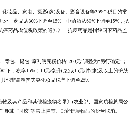
化妆品、家电、摄影(像)设备、影音设备等259个税目的常
此外，药品从30%下调至15%，中药酒从60%下调至15%，抗
于抗癌药品增值税政策的通知》，抗癌药品是指经国家药品监
背包、提包”原列明完税价格“200元”调整为“另行确定”；
下，税率15%；10元/毫升(克)或15元/片(张)及以上的护肤
；其他非高档护夫类化妆品税率下调至25%。
植物及其产品和其他检疫物名录》(农业部、国家质检总局公
夏草”“鹿茸”“阿胶”等禁止携带、邮寄进境物品的税号取消。