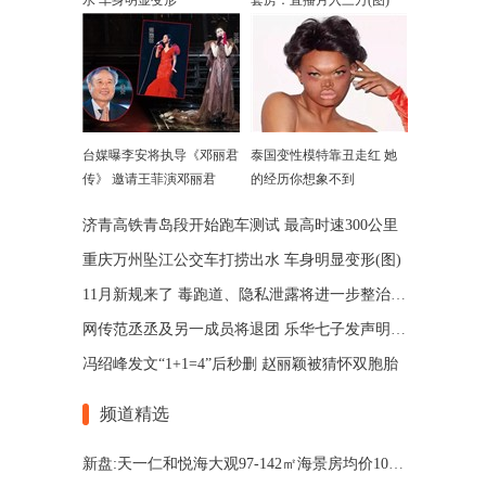
水 车身明显变形
套房：直播月入三万(图)
台媒曝李安将执导《邓丽君
泰国变性模特靠丑走红 她
传》 邀请王菲演邓丽君
的经历你想象不到
济青高铁青岛段开始跑车测试 最高时速300公里
重庆万州坠江公交车打捞出水 车身明显变形(图)
11月新规来了 毒跑道、隐私泄露将进一步整治(图)
网传范丞丞及另一成员将退团 乐华七子发声明辟谣
冯绍峰发文“1+1=4”后秒删 赵丽颖被猜怀双胞胎
频道精选
新盘:天一仁和悦海大观97-142㎡海景房均价10600