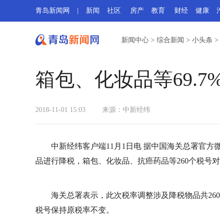
青岛新闻网
|
新闻
社区
房产
教育
财经
健康
新闻中心
>
综合新闻
>
小头条
箱包、化妆品等69.
2018-11-01 15:03
来源：中新经纬
中新经纬客户端11月1日电 据中国海关总署官方微
品进行降税，箱包、化妆品、抗癌药品等260个税号
海关总署表示，此次税率调整涉及降税物品共260个税
税号保持原税率不变。