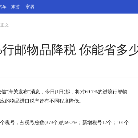
汽车
旅游
家居
>
正文
7%行邮物品降税 你能省多
信“海关发布”消息，今日(1日)起，将对69.7%的进境行邮物
对应的物品进口税率皆有不同程度降低。
号，占税号总数(373个)的69.7%；新增税号12个；101个