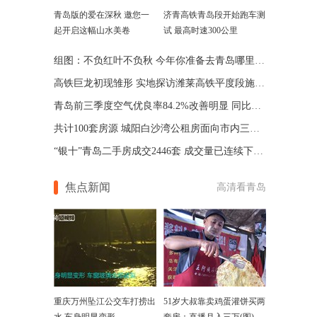
青岛版的爱在深秋 邀您一
济青高铁青岛段开始跑车测
起开启这幅山水美卷
试 最高时速300公里
组图：不负红叶不负秋 今年你准备去青岛哪里赏红叶？
高铁巨龙初现雏形 实地探访潍莱高铁平度段施工现场(图)
青岛前三季度空气优良率84.2%改善明显 同比提高7.3%
共计100套房源 城阳白沙湾公租房面向市内三区启动配租
“银十”青岛二手房成交2446套 成交量已连续下降7个月
焦点新闻
高清看青岛
重庆万州坠江公交车打捞出
51岁大叔靠卖鸡蛋灌饼买两