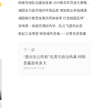
助推导游队伍建设发展 2018青岛市导游大赛顺利落幕
城阳全力提升城市环境品质 增加群众幸福感满意度
城阳推行教育发展共同体改革 打造校园足球"城阳模式"
张海蓉：练就尽调好内功，乱云飞渡仍从容
挺起工业脊梁 铸造城市灵魂-----记青岛安装建设股份有限公司成立六十周年
下一篇
“废出生公民权”在美引政治风暴 特朗
普赢面有多大
2018-11-01 15:24