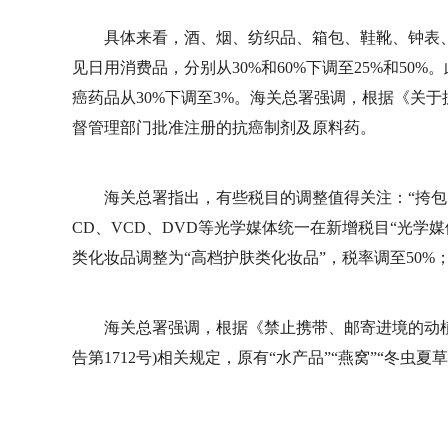
具体来看，酒、烟、纺织品、箱包、鞋靴、钟表、
见日用消费品，分别从30%和60%下调至25%和50%。
癌药品从30%下调至3%。海关总署强调，根据《关
督管理部门批准注册的抗癌制剂及原料药。
海关总署指出，有些税目的调整值得关注：“挎包、
CD、VCD、DVD等光学媒体统一在新增税目“光学媒体”
类化妆品调整为“高档护肤类化妆品”，税率调至50%
海关总署强调，根据《禁止携带、邮寄进境的动
告第1712号)相关规定，原有“水产品”“燕窝”“冬虫