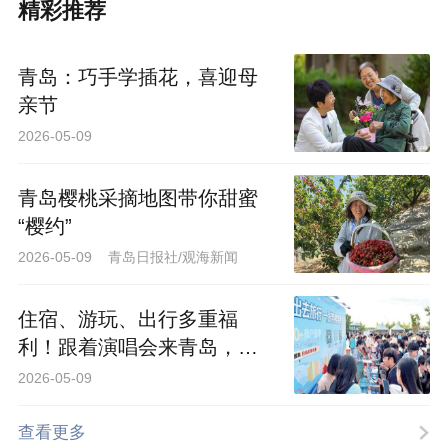
精彩推荐
青岛：巧手学插花，喜迎母
亲节
2026-05-09
青岛樱桃采摘地图带你甜蜜
“樱约”
2026-05-09 青岛日报社/观海新闻
住宿、游玩、出行多重福
利！跟着演唱会来青岛，带
着票根去旅行 2026-0
2026-05-09
查看更多