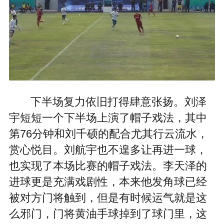
下半场复力依旧打得肆意张扬。刘泽
宇短短一个下半场上演了帽子戏法，其中
第76分钟和刘千硕的配合尤其行云流水，
赏心悦目。刘航宇也不遑多让再进一球，
也实现了本场比赛的帽子戏法。李天泽的
进球更是充满戏剧性，本来他发角球已经
被对方门将触到，但是有时候运气就是这
么邪门，门将黄油手球掉到了球门里，这