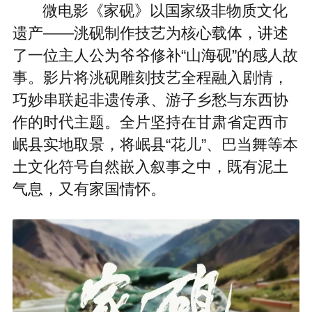
微电影《家砚》以国家级非物质文化
遗产——洮砚制作技艺为核心载体，讲述
了一位主人公为爷爷修补“山海砚”的感人故
事。影片将洮砚雕刻技艺全程融入剧情，
巧妙串联起非遗传承、游子乡愁与东西协
作的时代主题。全片坚持在甘肃省定西市
岷县实地取景，将岷县“花儿”、巴当舞等本
土文化符号自然嵌入叙事之中，既有泥土
气息，又有家国情怀。