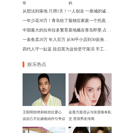
馆
妈
从想法到落地 只用1天！一人创业 一座城的诚意 青岛让“一人公司”跑出加速度
一年少花30万！青岛给了孤独症家庭一个托底的答案
中国最大的拉布拉多繁育基地藏在青岛即墨 占地75亩年入七位数
一条鱼卖20万 年入百万 从90平小店到30亩渔场 青岛“锦鲤大王”带动乡邻增收
四代人守一缸蓝 段启英为这份坚守落泪 手工的温度机器给不了
娱乐热点
王阳明拒绝和粉丝比爱心
金晨方面否认与张昊唯有私
说自己不比娘炮动作引争议
交 澄清男友传闻