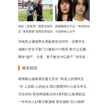
电影《龙卷风》预售全面开
因婚姻观念不合！有村架纯
启 “暴风预警”新预告展现自
与高桥海人分手
然威力
河南巩义通报男生用板凳攻击同学：涉事学生已被劝退
成都27岁女子家门口被刺10刀致死 检方认定嫌犯患精神分裂
网传“破产、欠债、妻子败光20亿家产” 张学友回应了
频道精选
青铁崂山逸衡酒店盛大开业 “轨道上的便民生活圈”渐行渐近
“马”上启航 心的起点 我们携爱同行公益马术活动 在青岛博洋马术俱乐部举办
天生特别 青岛啤酒奥古特A系列匠心格调新品“特别”登场
一件件好人好事不断涌现 青岛城阳"好人精神"擦亮城市文明底色