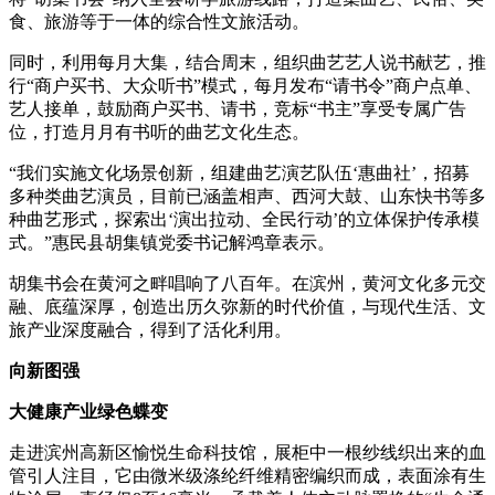
食、旅游等于一体的综合性文旅活动。
同时，利用每月大集，结合周末，组织曲艺艺人说书献艺，推
行“商户买书、大众听书”模式，每月发布“请书令”商户点单、
艺人接单，鼓励商户买书、请书，竞标“书主”享受专属广告
位，打造月月有书听的曲艺文化生态。
“我们实施文化场景创新，组建曲艺演艺队伍‘惠曲社’，招募
多种类曲艺演员，目前已涵盖相声、西河大鼓、山东快书等多
种曲艺形式，探索出‘演出拉动、全民行动’的立体保护传承模
式。”惠民县胡集镇党委书记解鸿章表示。
胡集书会在黄河之畔唱响了八百年。在滨州，黄河文化多元交
融、底蕴深厚，创造出历久弥新的时代价值，与现代生活、文
旅产业深度融合，得到了活化利用。
向新图强
大健康产业绿色蝶变
走进滨州高新区愉悦生命科技馆，展柜中一根纱线织出来的血
管引人注目，它由微米级涤纶纤维精密编织而成，表面涂有生