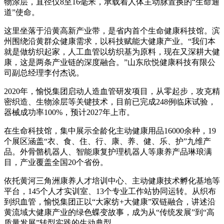
物涂层，直径仅8至16毫米，承载着人体主动脉置换的“生命通
道”使命。
这里坐落于沿黄高新产业带，是省内首个生命健康科技馆。滨
州围绕沿黄群众健康需求，以科技赋能大健康产业。“我们本
就是做纺织起家，人工血管以纺织基为原料，现在又深耕大健
康，这是两条产业链的深度融合。”山东欣悦健康科技有限公
司副总经理李付杰说。
2020年，愉悦集团启动人造血管研发项目，从零起步，攻克精
密织造、生物涂层等关键技术，目前已完成248例临床试验，
器械成功率100%，预计2027年上市。
在生命科技馆，集中展示全龄化主动健康用品16000余种，19
个展区涵盖“衣、食、住、行、康、养、健、乐、护”九维产
品。外骨骼机器人、智能康复护理机器人等康养产品琳琅满
目，产业覆盖全国20个省份。
依托黄河三角洲康养人才培训中心、主动健康技术孵化基地等
平台，145个人才实训室、13个专业工作站协同运转。从织布
到织血管，愉悦集团正以“大家纺+大健康”双链融合，讲述沿
黄流域大健康产业的绿色蝶变故事，成为从“传统发展”到“高
质量发展”转型实践的生动典型。