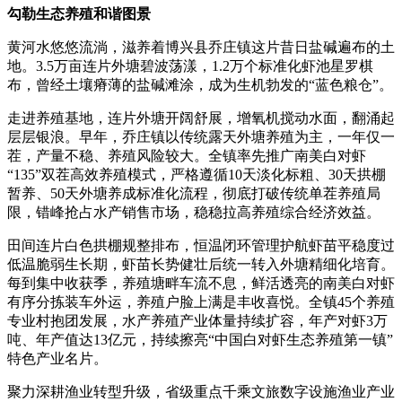
勾勒生态养殖和谐图景
黄河水悠悠流淌，滋养着博兴县乔庄镇这片昔日盐碱遍布的土
地。3.5万亩连片外塘碧波荡漾，1.2万个标准化虾池星罗棋
布，曾经土壤瘠薄的盐碱滩涂，成为生机勃发的“蓝色粮仓”。
走进养殖基地，连片外塘开阔舒展，增氧机搅动水面，翻涌起
层层银浪。早年，乔庄镇以传统露天外塘养殖为主，一年仅一
茬，产量不稳、养殖风险较大。全镇率先推广南美白对虾
“135”双茬高效养殖模式，严格遵循10天淡化标粗、30天拱棚
暂养、50天外塘养成标准化流程，彻底打破传统单茬养殖局
限，错峰抢占水产销售市场，稳稳拉高养殖综合经济效益。
田间连片白色拱棚规整排布，恒温闭环管理护航虾苗平稳度过
低温脆弱生长期，虾苗长势健壮后统一转入外塘精细化培育。
每到集中收获季，养殖塘畔车流不息，鲜活透亮的南美白对虾
有序分拣装车外运，养殖户脸上满是丰收喜悦。全镇45个养殖
专业村抱团发展，水产养殖产业体量持续扩容，年产对虾3万
吨、年产值达13亿元，持续擦亮“中国白对虾生态养殖第一镇”
特色产业名片。
聚力深耕渔业转型升级，省级重点千乘文旅数字设施渔业产业