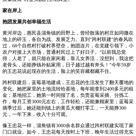
家在岸上
抱团发展共创幸福生活
黄河岸边，惠民县淄角镇的田野上，曾经散落的村庄如同撒在
地上的碎玉，各自为战、发展乏力。直到“跨村联建”的春风吹
过，68个自然村打破村界壁垒，抱团连片，在党建引领下，小
农户对接上大市场，普通村民过上了好日子。“以前我总觉
得，人老了，就只能在家闲着，靠儿女养活，没想到，我这把
老骨头，还能挣钱补贴家用，日子越过越有奔头！”今年59岁
的王忠花说起现在的生活，脸上的笑容藏都藏不住。
跨村联建后，蓝莓基地建成，王忠花的生活发生了翻天覆地的
变化。她把家里的土地流转给基地，每年能拿到2400多元的租
金；基地招工，她第一时间报了名，负责蓝莓采摘、分拣工
作，每月工资3000元左右，工作轻松，还能兼顾家里；蓝莓采
摘季过后，她还能到镇上的黄瓜大棚打零工，一天能挣300
元，一年下来，收入十分可观。
像王忠花一样，淄角镇有3000余名群众通过跨村联建实现了家
门口就业。如今，王忠花每天按时上下班，晚年生活过得充实