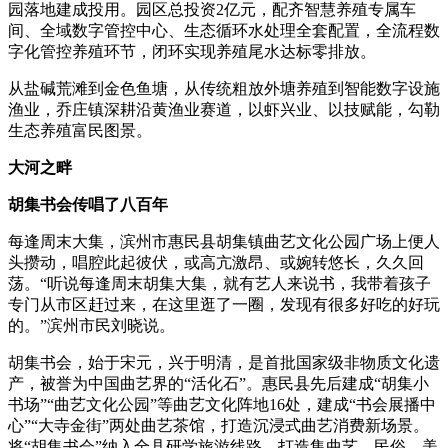
园落地建成投用。园区总投资2亿元，配齐智慧养殖专属车
间、全域数字管控中心、生态循环水处理全套配置，全流程数
字化管控养殖环节，闭环实现养殖尾水达标零排放。
从盐碱荒滩到金色鱼塘，从传统粗放外塘养殖到智能数字设施
渔业，乔庄镇深耕沿黄渔业赛道，以虾兴业、以技赋能，勾勒
生态养殖富民图景。
大河之畔
胡集书会传唱了八百年
每逢周末大集，滨州市惠民县胡集镇曲艺文化公园广场上便人
头攒动，唱腔此起彼伏，或高亢激昂、或婉转悠长，久久回
荡。“听说每逢周末胡集大集，就有艺人来说书，我带着孩子
专门从市区赶过来，在这里逛了一圈，发现有很多好吃的好玩
的。”滨州市民刘晓说。
胡集书会，始于宋元，兴于明清，是首批国家级非物质文化遗
产，被誉为中国曲艺界的“活化石”。惠民县先后建成“胡集小
书场”“曲艺文化公园”等曲艺文化阵地16处，建成“书会展播中
心”“大寺金街”两处曲艺茶馆，打造沉浸式曲艺消费新场景。
将“胡集书会”纳入全县研学旅游线路，打造集曲艺、民俗、美