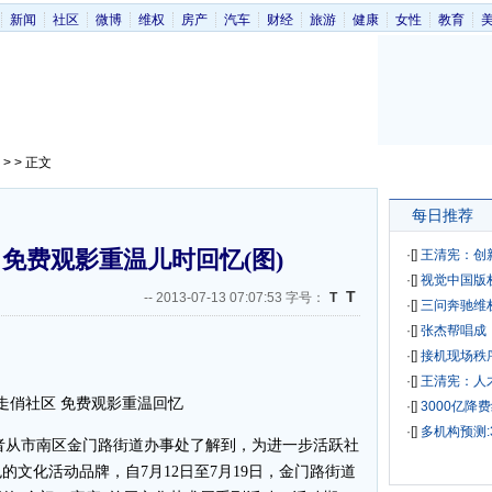
新闻
社区
微博
维权
房产
汽车
财经
旅游
健康
女性
教育
> > 正文
每日推荐
免费观影重温儿时回忆(图)
·[
]
王清宪：创
·[
]
视觉中国版
T
--
2013-07-13 07:07:53 字号：
T
·[
]
三问奔驰维
·[
]
张杰帮唱成
·[
]
接机现场秩
·[
]
王清宪：人
走俏社区 免费观影重温回忆
·[
]
3000亿降
·[
]
多机构预测:
记者从市南区金门路街道办事处了解到，为进一步活跃社
文化活动品牌，自7月12日至7月19日，金门路街道