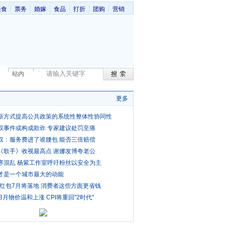
美食
票务
婚嫁
食品
打折
团购
营销
站内
更多
新方式提高公共政策的系统性整体性协同性
权事件或构成欺诈 专家建议处罚至痛
权：服务费进了谁腰包 能否三倍赔偿
《歌手》收视最高点 谢娜发博夸老公
序混乱 杨紫工作室呼吁粉丝以安全为主
才是一个城市最大的动能
费红包7月将落地 消费者这些方面更省钱
3月物价温和上涨 CPI将重回"2时代"