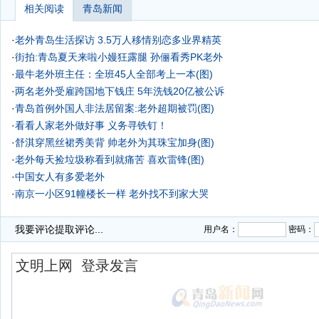
相关阅读
青岛新闻
·
老外青岛生活探访 3.5万人移情别恋多业界精英
·
街拍:青岛夏天来啦小嫚狂露腿 孙俪看秀PK老外
·
最牛老外班主任：全班45人全部考上一本(图)
·
两名老外受雇跨国地下钱庄 5年洗钱20亿被公诉
·
青岛首例外国人非法居留案:老外超期被罚(图)
·
看看人家老外做好事 义务寻铁钉！
·
舒淇穿黑丝裙秀美背 帅老外为其珠宝加身(图)
·
老外每天捡垃圾称看到就痛苦 喜欢雷锋(图)
·
中国女人有多爱老外
·
南京一小区91幢楼长一样 老外找不到家大哭
我要评论
提取评论...
用户名：
密码：