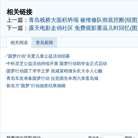
-
-
相关链接
上一篇：
青岛栈桥大面积坍塌 被维修队彻底挖断(组图
下一篇：
露天电影走俏社区 免费观影重温儿时回忆(图
相关阅读
青岛新闻
·
“圆梦行动”关爱儿童公益活动招募
·
中科灵芝公益活动持续开展 圆梦行动助学金正式启动
·
圆梦行动圆了求学之梦 就咸菜啃馒头长大令人心酸
·
青岛车友准备圆梦行动 拉贫困生本周六来逛岛城
·
新东方“圆梦”行动抽奖结果揭晓