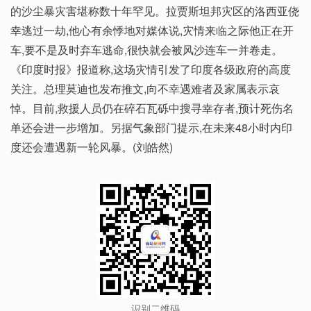
的沙尘暴灾害堪称数十年罕见。拉贾斯坦邦灾区的洛西亚侥
幸逃过一劫,他心有余悸地对媒体说,灾情来临之际他正在开
车,要不是及时弃车逃命,很快就会被风沙连车一并卷走。
《印度时报》报道称,这场灾情引发了印度各级政府的高度
关注。总理莫迪也发布推文,向不幸遇难者及家属表示哀
悼。目前,救援人员仍在碎石瓦砾中搜寻幸存者,预计死伤名
单还会进一步增加。另据气象部门提示,在未来48小时内印
度还会遭遇新一轮风暴。(刘皓然)
识别二维码