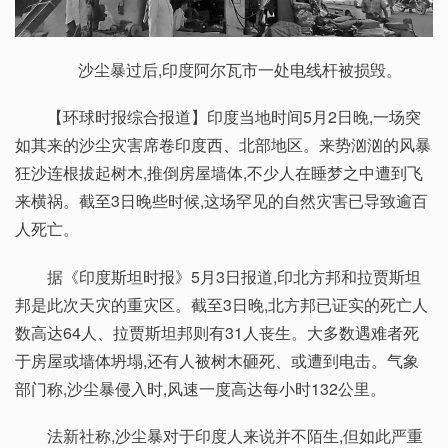
沙尘暴过后,印度阿尔瓦市一处电线杆被损毁。
【环球时报综合报道】印度当地时间5月2日晚,一场突
如其来的沙尘灾害席卷印度西、北部地区。来势汹汹的风暴
狂沙连根拔起树木,推倒房屋墙体,不少人在睡梦之中遭到飞
来横祸。截至3日晚些时候,这场罕见的自然灾害已导致逾百
人死亡。
据《印度斯坦时报》5月3日报道,印北方邦和拉贾斯坦
邦是此次天灾的重灾区。截至3日晚,北方邦已证实的死亡人
数高达64人、拉贾斯坦邦则有31人丧生。大多数遇难者死
于房屋或墙体坍塌,还有人被树木砸死、或遭到电击。气象
部门称,沙尘暴侵入时,风速一度高达每小时132公里。
法新社称,沙尘暴对于印度人来说并不陌生,但如此严重