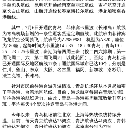
津至包头航线，昆明航开通经南京至丽江航线，吉祥航空开通
至长白山航线，山航开通经长春至海拉尔航线，港龙加密至香
港航线。
其中，7月6日开通的青岛—菲律宾卡里波（长滩岛）航线
为青岛机场新增的一条往返客货运定期航线。此航班由菲律宾
飞龙航空公司执飞，航班号为Z2980/981，机型为A320，座位
为180座，起降时间为卡里波14：35—18：30青岛；青岛19：
25—23：25卡里波，班期为每两周三班（按二四六排期，第一
周飞周二、六，第二周飞周四，以此轮回）。至此，青岛机场
已开通国际及地区航线17条；通航国际城市已达10个，分别是
仁川、釜山、东京、大阪、名古屋、福冈、新加坡、洛杉矶、
法兰克福、长滩岛。
针对市民前往港台游升温情况，青岛机场还从本月起加密
了至香港、台湾地区航线。目前，港龙航空每周在青增加4班
前往香港的航班运力。由此，青岛—香港每周航班数量升至14
班，平均每天4个架次往返青岛与香港之间。
今年以来，青岛机场前往北京、上海等热线快线持续升
温。目前，每天青京航班达25架次，青沪航班达41架次，青韩
航班达29架次，青日航班达10架次，客座率分别为77%、